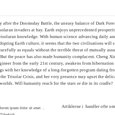
ry after the Doomsday Battle, the uneasy balance of Dark Fore
solaran invaders at bay. Earth enjoys unprecedented prosperit
Trisolaran knowledge. With human science advancing daily an
dopting Earth culture, it seems that the two civilisations will 
eacefully as equals without the terrible threat of mutually ass
. But the peace has also made humanity complacent. Cheng Xin
gineer from the early 21st century, awakens from hibernation 
ngs with her knowledge of a long-forgotten program dating fr
the Trisolar Crisis, and her very presence may upset the delic
orlds. Will humanity reach for the stars or die in its cradle?
Artiklerne i
handler ofte om
lorem ipsum dolor sit amet ...
Tidsskrift