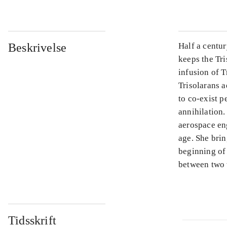
Beskrivelse
Half a centu
keeps the Tri
infusion of 
Trisolarans a
to co-exist p
annihilation
aerospace en
age. She bri
beginning of 
between two w
Tidsskrift