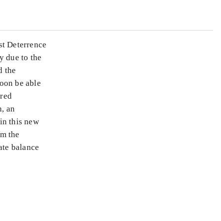
st Deterrence
y due to the
d the
soon be able
ured
, an
in this new
om the
ate balance