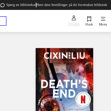
Spørg en bibliotekar
Hent dine bestillinger på dit foretrukne bibliotek
Log ind
Husk
Menu