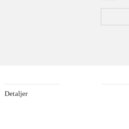
Detaljer
...
...
...
...