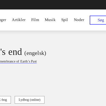
øger
Artikler
Film
Musik
Spil
Noder
Søg
's end
(engelsk)
membrance of Earth’s Past
E-bog
Lydbog (online)