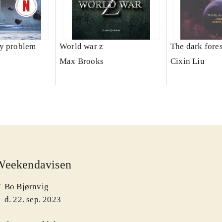
dy problem
World war z
The dark fores
Max Brooks
Cixin Liu
Weekendavisen
Bo Bjørnvig
f
d. 22. sep. 2023