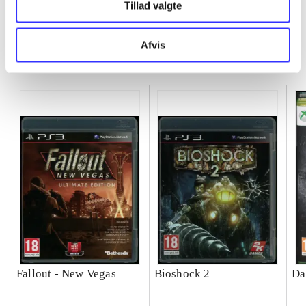
Tillad valgte
Afvis
Minder om
Fallout - New Vegas
Bioshock 2
Da