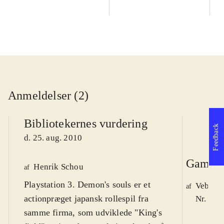
Anmeldelser (2)
Bibliotekernes vurdering
Feedback
d. 25. aug. 2010
Game r
Henrik Schou
af
Playstation 3. Demon's souls er et
Vebjør
af
actionpræget japansk rollespil fra
Nr. 109
samme firma, som udviklede "King's