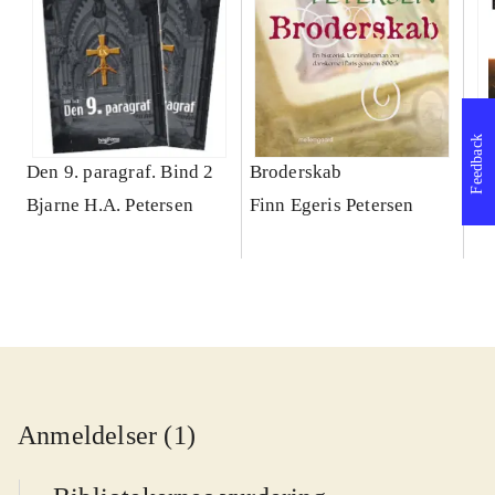
Feedback
Den 9. paragraf. Bind 2
Broderskab
Hå
Bjarne H.A. Petersen
Finn Egeris Petersen
He
Anmeldelser (1)