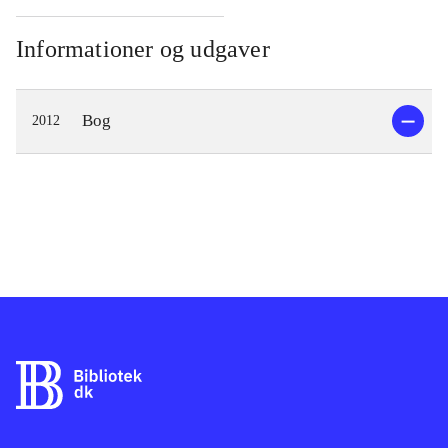
overlevende sikre deres viden om den
imponerende byggekunst og laver i
Informationer og udgaver
det skjulte henvisninger til de 9 love.
I 1970'erne bliver Flavio præsenteret
Bog
2012
for de gamle mestre og bliver
fascineret i sådan en grad, at han vil
prøve at efterligne deres store magt
og danne et nyt samfundsgrundlag i
Italien på ufine metoder. Danske Erik
bliver også indblandet i sagen samt
politikommissæren Carini.
Historierne væves ind i hinanden og
giver et godt flow. Kærlighed,
mafialignende metoder,
opklaringsarbejde og malende
beskrivelser af Italien som land, gør