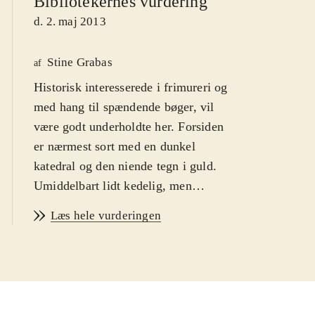
Bibliotekernes vurdering
d. 2. maj 2013
Stine Grabas
af
Historisk interesserede i frimureri og
med hang til spændende bøger, vil
være godt underholdte her. Forsiden
er nærmest sort med en dunkel
katedral og den niende tegn i guld.
Umiddelbart lidt kedelig, men
bagsideteksten skal nok formidle
Læs hele vurderingen
bogen
.
I en blanding af fiktion og fakta
skildres de gamle murermestre i
1400-tallet. Efter et brutalt overfald
på de gamle mestre, vil de