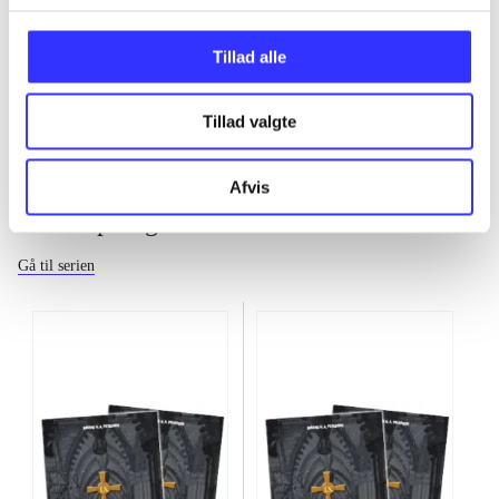
...
Tillad alle
Tillad valgte
Afvis
Den 9. paragraf
Gå til serien