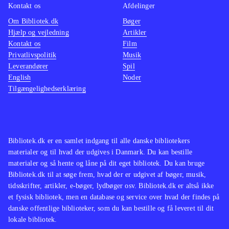
denne krimi meget allround. Der er
Kontakt os
Afdelinger
sproglige fejl og mangler, men
Om Bibliotek.dk
Bøger
Hjælp og vejledning
Artikler
interessant er læsningen om de gamle
Kontakt os
Film
mestre
.
Privatlivspolitik
Musik
Browns Det forsvundne tegn kan på
Leverandører
Spil
emnet være sammenlignelig. Jordens
English
Noder
Tilgængelighedserklæring
søjler ligger lige for at sammenligne
med, men der er et stykke vej for at
ligge på niveau. Martiglis 999
handler også om at slås for at bevare
Bibliotek.dk er en samlet indgang til alle danske bibliotekers
en historisk hemmelighed
.
materialer og til hvad der udgives i Danmark. Du kan bestille
Spændende læsning om 1400-tallets
materialer og så hente og låne på dit eget bibliotek. Du kan bruge
Bibliotek.dk til at søge frem, hvad der er udgivet af bøger, musik,
murermestre indpakket i en krimi,
tidsskrifter, artikler, e-bøger, lydbøger osv. Bibliotek.dk er altså ikke
hvor sproget kunne være bedre.
et fysisk bibliotek, men en database og service over hvad der findes på
Læsere af denne type bøger vil dog
danske offentlige biblioteker, som du kan bestille og få leveret til dit
lokale bibliotek.
være godt underholdt
.