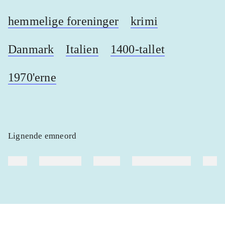
hemmelige foreninger
krimi
Danmark
Italien
1400-tallet
1970'erne
Lignende emneord
heste
børnebøger
ridning
hestesygdomme
vokal