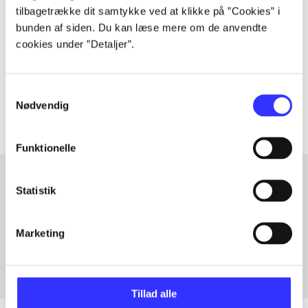
Artiklen er en del af
tilbagetrække dit samtykke ved at klikke på ”Cookies” i
bunden af siden. Du kan læse mere om de anvendte
cookies under ”Detaljer”.
lorem ipsum dolor sit amet ...
Tidsskrift
Artiklerne i
handler ofte om
Samtykkevalg
Nødvendig
Funktionelle
Statistik
Artikler med samme emner
Fra
Marketing
Tillad alle