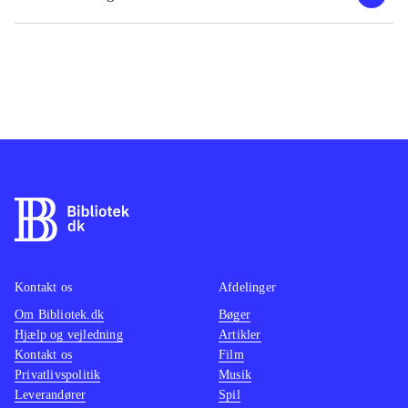
Kontakt os
Afdelinger
Om Bibliotek.dk
Bøger
Hjælp og vejledning
Artikler
Kontakt os
Film
Privatlivspolitik
Musik
Leverandører
Spil