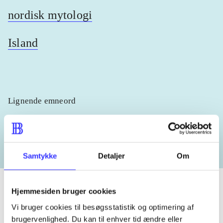
nordisk mytologi
Island
Lignende emneord
heste
børnebøger
ridning
hestesygdomme
vokal
Samtykke
Detaljer
Om
Hjemmesiden bruger cookies
Vi bruger cookies til besøgsstatistik og optimering af
Tidsskrift
brugervenlighed. Du kan til enhver tid ændre eller