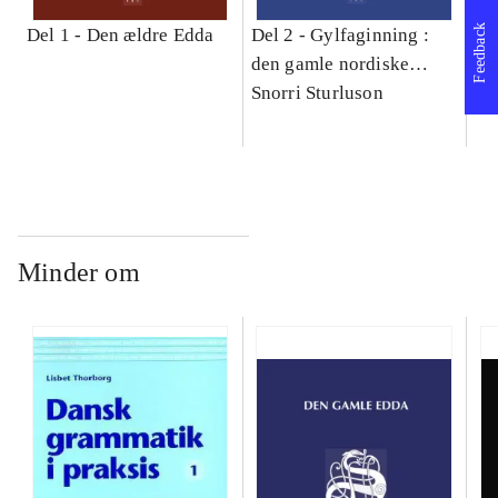
Feedback
Del 1 -
Den ældre Edda
Del 2 -
Gylfaginning :
De
den gamle nordiske
ny
gudelære : (første del af
Snorri Sturluson
Snorres Edda)
Minder om