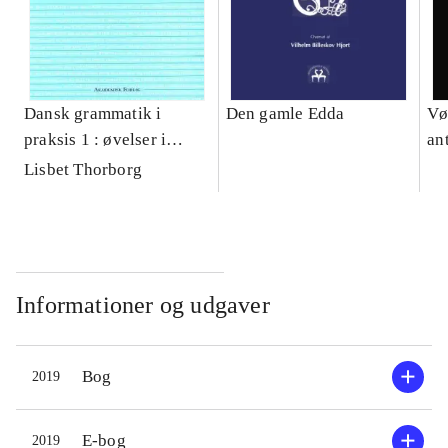
Dansk grammatik i
Den gamle Edda
Vø
praksis 1 : øvelser i
an
verber og
Lisbet Thorborg
sætningsbygning
Informationer og udgaver
Bog
2019
E-bog
2019