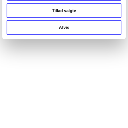
Tillad valgte
Artikler
Afvis
Alle registrerede artikler fordelt på udgivelser
...
...
...
...
...