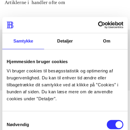
Artiklerne i
handler ofte om
Samtykke
Detaljer
Om
Artikler med samme emner
Fra
Hjemmesiden bruger cookies
Vi bruger cookies til besøgsstatistik og optimering af
brugervenlighed. Du kan til enhver tid ændre eller
tilbagetrække dit samtykke ved at klikke på ”Cookies” i
bunden af siden. Du kan læse mere om de anvendte
cookies under ”Detaljer”.
Artikler
Samtykkevalg
Nødvendig
Alle registrerede artikler fordelt på udgivelser