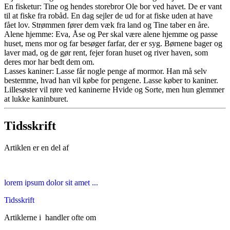
En fisketur: Tine og hendes storebror Ole bor ved havet. De er vant
til at fiske fra robåd. En dag sejler de ud for at fiske uden at have
fået lov. Strømmen fører dem væk fra land og Tine taber en åre.
Alene hjemme: Eva, Åse og Per skal være alene hjemme og passe
huset, mens mor og far besøger farfar, der er syg. Børnene bager og
laver mad, og de gør rent, fejer foran huset og river haven, som
deres mor har bedt dem om.
Lasses kaniner: Lasse får nogle penge af mormor. Han må selv
bestemme, hvad han vil købe for pengene. Lasse køber to kaniner.
Lillesøster vil røre ved kaninerne Hvide og Sorte, men hun glemmer
at lukke kaninburet.
Tidsskrift
Artiklen er en del af
lorem ipsum dolor sit amet ...
Tidsskrift
Artiklerne i
handler ofte om