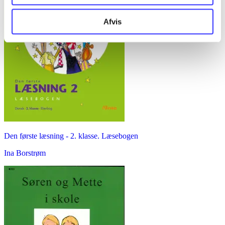
Afvis
Den første læsning - 2. klasse. Læsebogen
Ina Borstrøm