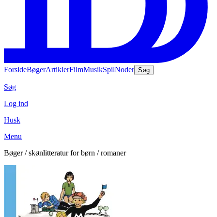
Forside
Bøger
Artikler
Film
Musik
Spil
Noder
Søg
Søg
Log ind
Husk
Menu
Bøger / skønlitteratur for børn / romaner