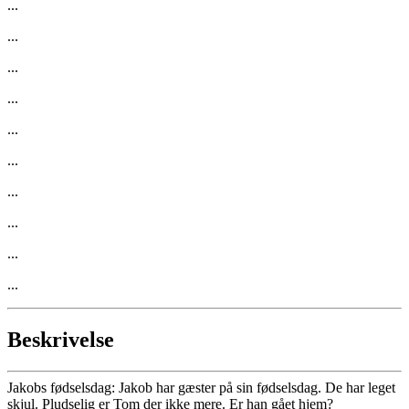
...
...
...
...
...
...
...
...
...
...
Beskrivelse
Jakobs fødselsdag: Jakob har gæster på sin fødselsdag. De har leget
skjul. Pludselig er Tom der ikke mere. Er han gået hjem?