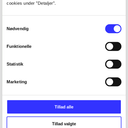
cookies under ”Detaljer”.
Samtykkevalg
Nødvendig
Funktionelle
Statistik
Marketing
Søren og Mette og dyrene : læsebog, 1.-2. klasse - niveau 1
Tillad alle
Tillad valgte