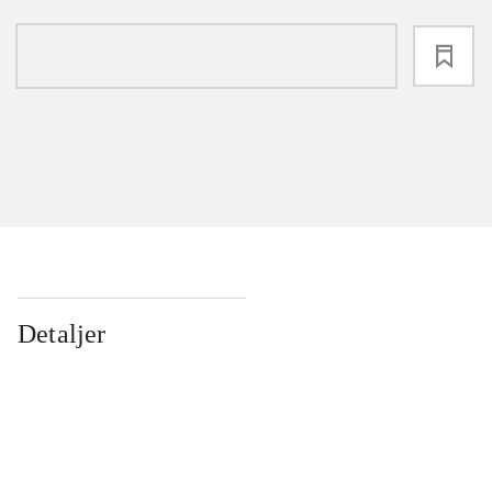
loading
Detaljer
...
...
...
...
...
...