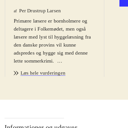
Per Drustrup Larsen
We
af
Primære læsere er bornholmere og
af
deltagere i Folkemødet, men også
læsere med lyst til hyggelæsning fra
den danske provins vil kunne
adspredes og hygge sig med denne
lette sommerkrimi
.
Lillevang er kendt fra en serie
Læs hele vurderingen
udkantskrimier med journalisten
Carla i hovedrollen. Den nye bog
foregår i forbindelse med Folkemødet
2014 på Bornholm, og plottet blev
konstrueret til et arrangement på
Allinge Bibliotek ved Folkemødet
2012. Den kaldes en
Informationer og udgaver