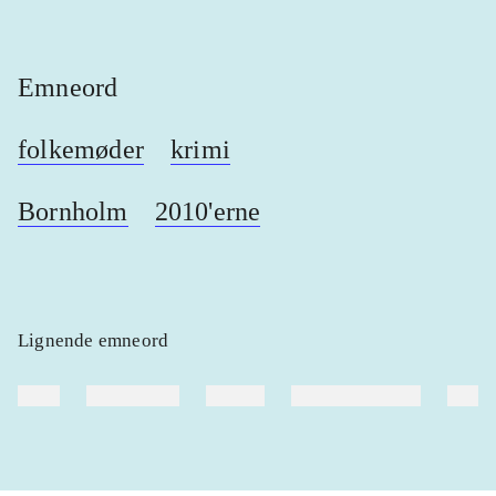
Emneord
folkemøder
krimi
Bornholm
2010'erne
Lignende emneord
heste
børnebøger
ridning
hestesygdomme
vokal