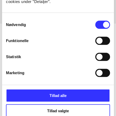
cookies under ”Detaljer”.
Samtykkevalg
Nødvendig
Funktionelle
Artikler
Alle registrerede artikler fordelt på udgivelser
Statistik
...
Marketing
...
Tillad alle
...
Tillad valgte