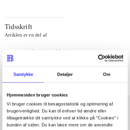
Tidsskrift
Artiklen er en del af
lorem ipsum dolor sit amet ...
Tidsskrift
Artiklerne i
handler ofte om
Samtykke
Detaljer
Om
Hjemmesiden bruger cookies
Vi bruger cookies til besøgsstatistik og optimering af
brugervenlighed. Du kan til enhver tid ændre eller
Artikler med samme emner
tilbagetrække dit samtykke ved at klikke på ”Cookies” i
bunden af siden. Du kan læse mere om de anvendte
Fra