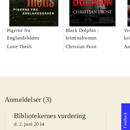
Pigerne fra
Black Dolphin :
Vr
Englandsbåden
kriminalroman
kr
Lone Theils
Christian Frost
An
Anmeldelser (3)
Bibliotekernes vurdering
Feedback
d. 2. juni 2014