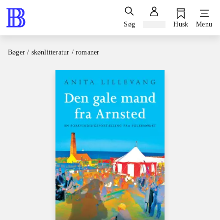
Søg
Log ind
Husk
Menu
Bøger / skønlitteratur / romaner