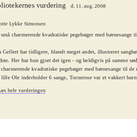
liotekernes vurdering
d. 11. aug. 2008
otte Lykke Simonsen
 små charmerende kvadratiske pegebøger med børnesange til
.
 Gellert har tidligere, blandt meget andet, illustreret sangbø
ste. Her har hun gjort det igen - og heldigvis på samme sø
charmerende kvadratiske pegebøger med børnesange til de m
lille Ole inderholder 6 sange, Tornerose var et vakkert barn
 Bro, bro brille og Tre små kinesere indeholder begge 5 san
æs hele vurderingen
r har teksterne til sangene trykt på hver sin afstemte baggr
er hele opslag og får teksterne og de udtryksfulde tegninger
en flot helhed. Tegningerne, der er i Dina Gellerts sædvanli
strerer tydeligt de enkelte sanges indhold for de mindste. F
ange. Alle fire bøger har kraftige papsider med blank overf