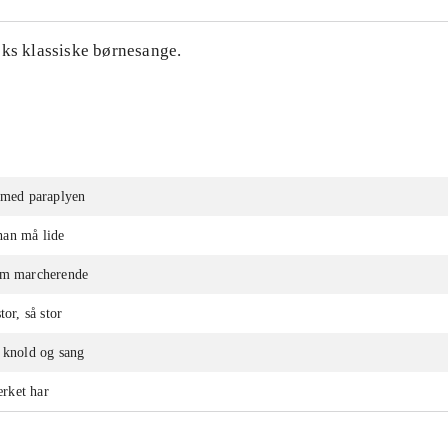
eks klassiske børnesange.
 med paraplyen
an må lide
om marcherende
tor, så stor
 knold og sang
rket har