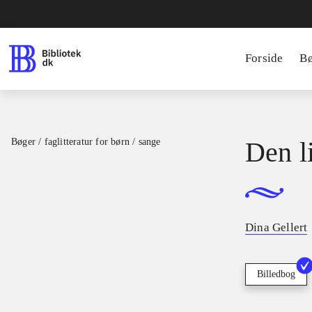
Forside
B
Bøger / faglitteratur for børn / sange
Den l
Dina Gellert
Billedbog