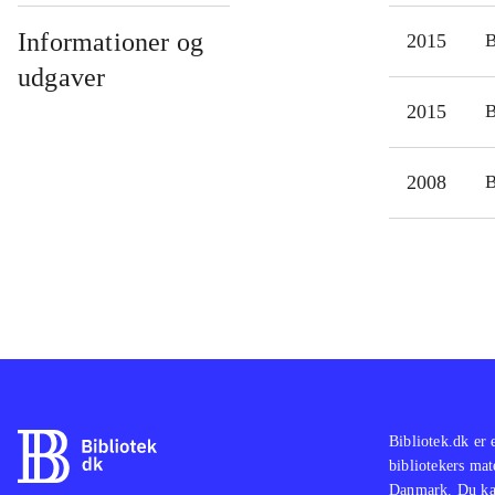
tåle
ind
Informationer og
2015
B
Der 
udgaver
genr
2015
B
sagt
Fire
2008
B
bibl
Bibliotek.dk er 
bibliotekers mat
Danmark. Du kan