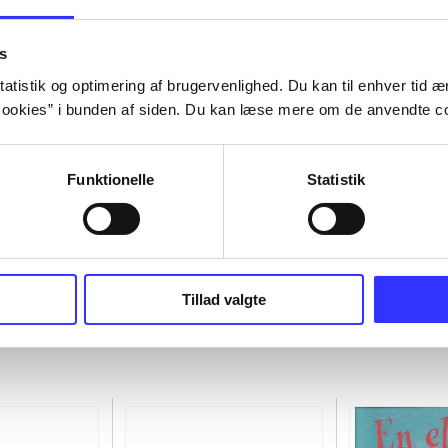
s
atistik og optimering af brugervenlighed. Du kan til enhver tid æn
ookies” i bunden af siden. Du kan læse mere om de anvendte co
Funktionelle
Statistik
Tillad valgte