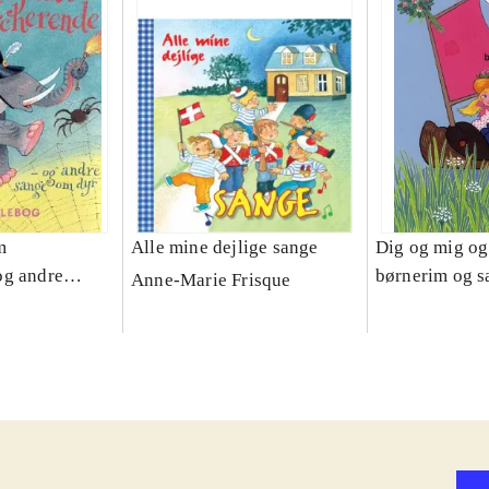
m
Alle mine dejlige sange
Dig og mig og 
og andre
børnerim og s
Anne-Marie Frisque
: en følebog