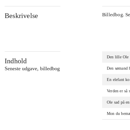
Beskrivelse
Billedbog. S
Den lille Ole
Indhold
Seneste udgave, billedbog
Den sømand h
En elefant k
Verden er så s
Ole sad på en
Mon du bemæ