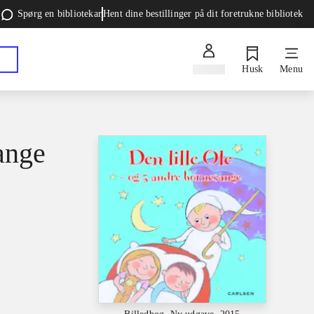
Spørg en bibliotekar
Hent dine bestillinger på dit foretrukne bibliotek
Log ind
Husk
Menu
ange