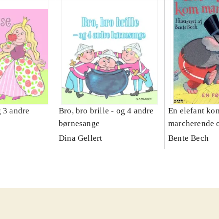
g 3 andre
Bro, bro brille - og 4 andre
En elefant ko
børnesange
marcherende 
sange om dyr 
Dina Gellert
Bente Bech