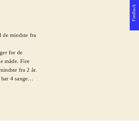
Feedback
 de mindste fra
ger for de
de måde. Fire
indste fra 2 år.
 har 4 sange
ge. Alle fire
undsfarve, der
 til at fungere
ge herlige streg,
arverne er varme
lade, der kan