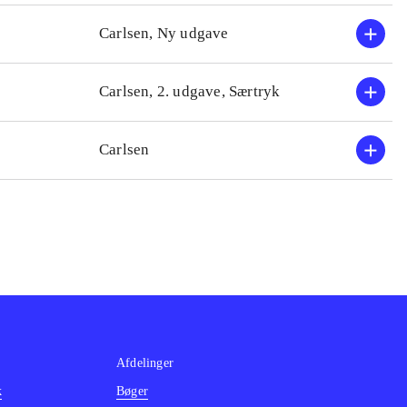
kert og
Carlsen, Ny udgave
mater i denne
 små bøger
Carlsen, 2. udgave, Særtryk
ens år!
.
lads i
Carlsen
!
.
Afdelinger
k
Bøger