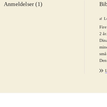
Anmeldelser (1)
Bib
L
af
Fire
2 år
Dina
mind
små 
Den 
med,
L
bøge
dækk
som 
illu
og m