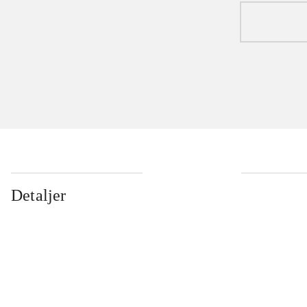
Detaljer
...
...
...
...