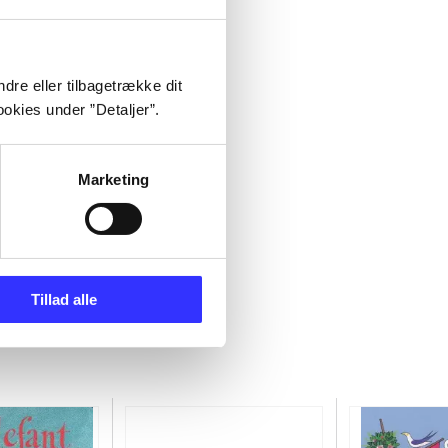
dre eller tilbagetrække dit
okies under ”Detaljer”.
Marketing
Tillad alle