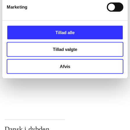
Marketing
...
...
Tillad alle
...
Tillad valgte
Afvis
...
...
Dansk i dybden