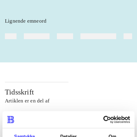
Lignende emneord
heste
børnebøger
ridning
hestesygdomme
vokal
Tidsskrift
Artiklen er en del af
lorem ipsum dolor sit amet ...
Tidsskrift
Artiklerne i
handler ofte om
Samtykke
Detaljer
Om