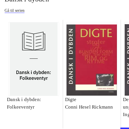
Gå til serien
Dansk i dybden:
Digte
De
Folkeeventyr
Conni Hesel Rickmann
un
In