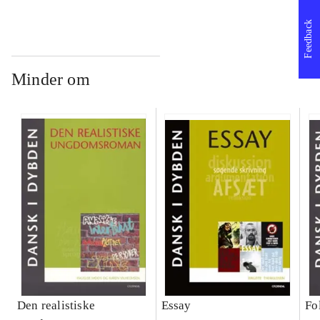
Feedback
Minder om
Den realistiske
Essay
Fo