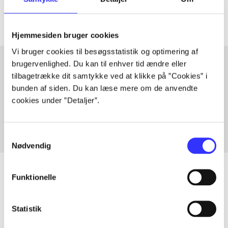
Hjemmesiden bruger cookies
Vi bruger cookies til besøgsstatistik og optimering af
brugervenlighed. Du kan til enhver tid ændre eller
tilbagetrække dit samtykke ved at klikke på ”Cookies” i
Artikler med samme emner
bunden af siden. Du kan læse mere om de anvendte
cookies under ”Detaljer”.
Fra
Samtykkevalg
Nødvendig
Funktionelle
Artikler
Statistik
Alle registrerede artikler fordelt på udgivelser