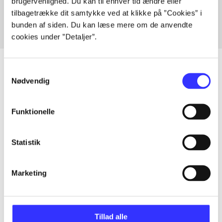
brugervenlighed. Du kan til enhver tid ændre eller
tilbagetrække dit samtykke ved at klikke på ”Cookies” i
bunden af siden. Du kan læse mere om de anvendte
cookies under ”Detaljer”.
Samtykkevalg
Nødvendig
Artikler
Alle registrerede artikler fordelt på udgivelser
Funktionelle
...
Statistik
...
Marketing
...
Tillad alle