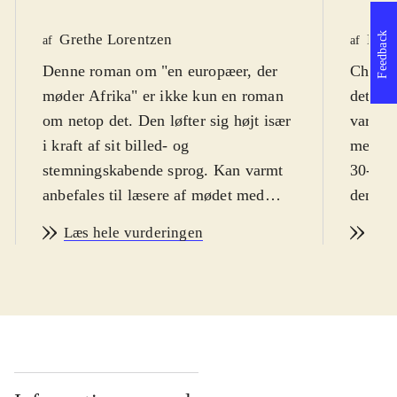
Feedback
Grethe Lorentzen
Kami
af
af
Denne roman om "en europæer, der
Charme
møder Afrika" er ikke kun en roman
det kol
om netop det. Den løfter sig højt især
varme 
i kraft af sit billed- og
med liv
stemningskabende sprog. Kan varmt
30-årig
anbefales til læsere af mødet med
den ste
andre kulturer, og romanlæsere, der
Læs hele vurderingen
Læs
holder af en god roman om møder
mellem mennesker
.
TA (f. 1969) har forfattet noveller,
romaner og digte, som kredser om
mellem-menneskelige relationer og
eksistentielle problemstillinger. 30-
årige Alice rejser, uden at vide noget