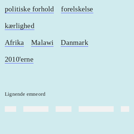
politiske forhold
forelskelse
kærlighed
Afrika
Malawi
Danmark
2010'erne
Lignende emneord
heste
børnebøger
ridning
hestesygdomme
vokal