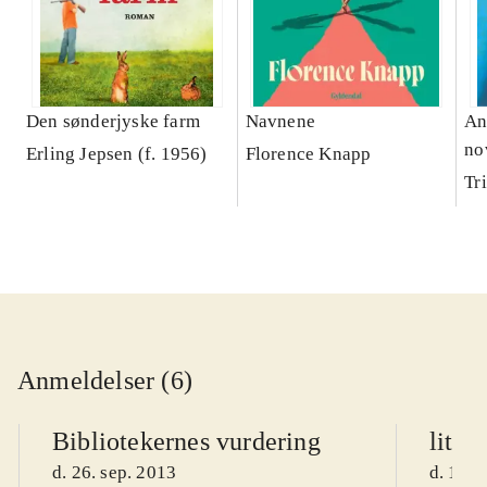
Den sønderjyske farm
Navnene
An
no
Erling Jepsen (f. 1956)
Florence Knapp
Tr
Anmeldelser (6)
Bibliotekernes vurdering
litte
d. 26. sep. 2013
d. 10. 