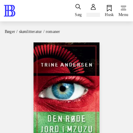
Søg
Log ind
Husk
Menu
Bøger / skønlitteratur / romaner