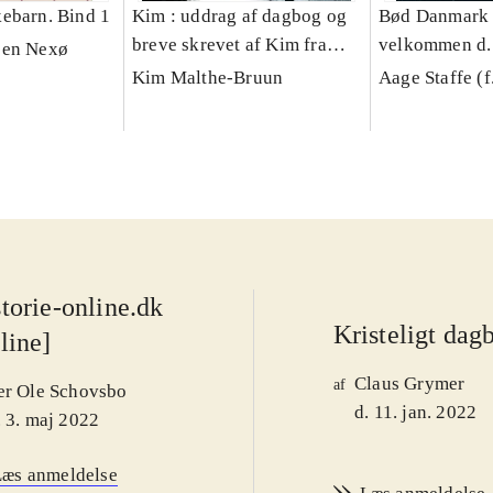
ebarn. Bind 1
Kim : uddrag af dagbog og
Bød Danmark 
breve skrevet af Kim fra
velkommen d. 
sen Nexø
hans syttende til hans
: udgangspunk
Kim Malthe-Bruun
Aage Staffe (f
enogtyvende aar
modstandsman
Johns" erfari
holdninger
torie-online.dk
Kristeligt dag
line]
Claus Grymer
af
er Ole Schovsbo
d. 11. jan. 2022
. 3. maj 2022
Læs anmeldelse