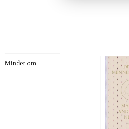
...
...
Minder om