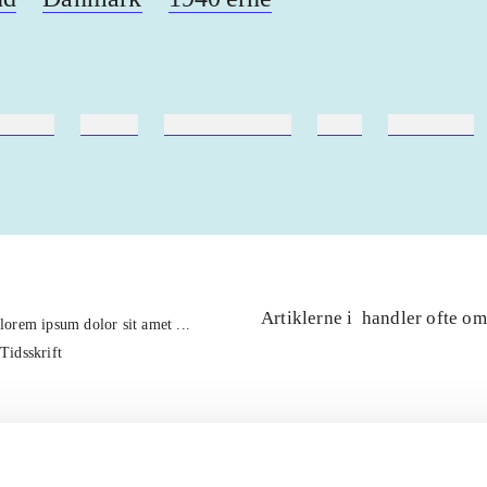
ebøger
ridning
hestesygdomme
vokal
sygdomme
Artiklerne i
handler ofte om
lorem ipsum dolor sit amet ...
Tidsskrift