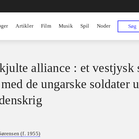
øger
Artikler
Film
Musik
Spil
Noder
Søg
julte alliance : et vestjysk
med de ungarske soldater 
rdenskrig
Sørensen (f. 1955)