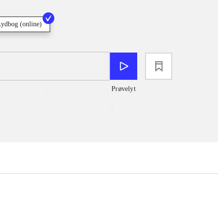
Lydbog (online)
loading
Prøvelyt
...
...
...
...