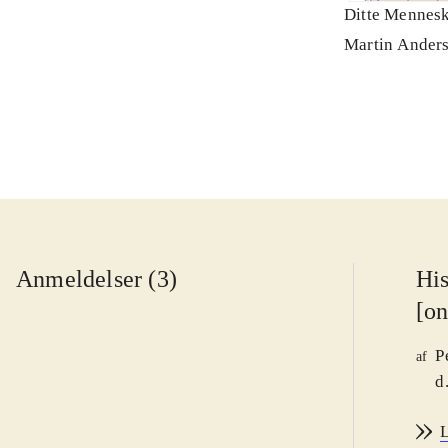
Ditte Mennesk
Martin Ander
Anmeldelser (3)
His
[on
P
af
d