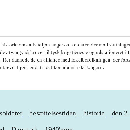
...
...
 historie om en bataljon ungarske soldater, der mod slutningen
lev tvangsudskrevet til tysk krigstjeneste og udstationeret i
 Her dannede de en alliance med lokalbefolkningen, der fortsa
r blevet hjemsendt til det kommunistiske Ungarn.
soldater
besættelsestiden
historie
den 2.
nd
Danmark
1940'erne