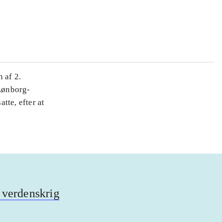
 af 2.
 Lønborg-
tte, efter at
 verdenskrig