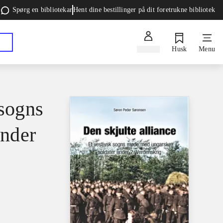
Spørg en bibliotekar
Hent dine bestillinger på dit foretrukne bibliotek
Log ind
Husk
Menu
 sogns
under