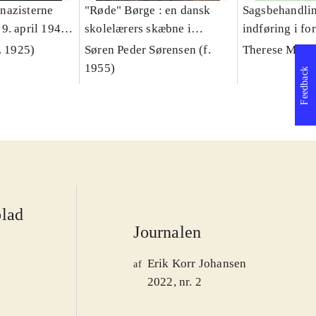
nazisterne
"Røde" Børge : en dansk
Sagsbehandlin
9. april 1940?
skolelærers skæbne i
indføring i fo
t? :
efterkrigstidens Grønland
. 1925)
Søren Peder Sørensen (f.
Therese Monb
den "Lille
1955)
Feedback
nger og
blad
Journalen
Erik Korr Johansen
af
2022, nr. 2