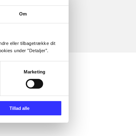
Om
dre eller tilbagetrække dit
okies under ”Detaljer”.
Marketing
Tillad alle