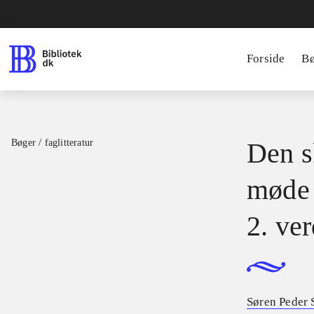
Forside
B
Bøger / faglitteratur
Den sk
møde 
2. ve
Søren Peder 