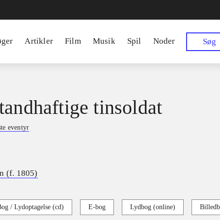
øger
Artikler
Film
Musik
Spil
Noder
Søg
tandhaftige tinsoldat
te eventyr
n (f. 1805)
og / Lydoptagelse (cd)
E-bog
Lydbog (online)
Billed