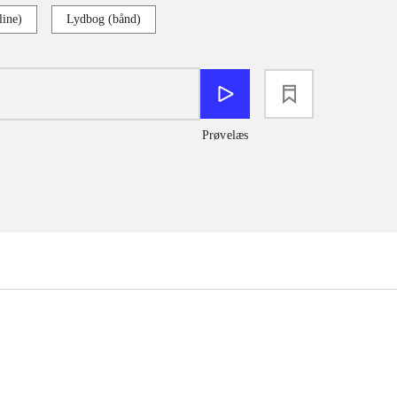
line)
Lydbog (bånd)
loading
Prøvelæs
...
...
...
...
...