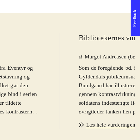
Feedback
Bibliotekernes vurd
Margot Andreasen (børn
af
 fra Eventyr og
Som de foregående bd. i Te
etstavning og
Gyldendals jubilæumsudga
lket gør den
Bundgaard har illustreret 
ige bind i serien
gennem kontrastvirkningen
r tildette
soldatens indestængte lide
tes kontrasterne
øvrigtleder tanken hen på
ntyret en ny
er i det hele taget de ing
Læs hele vurderingen
 er helt
billederne, mens det forf
æse det kendte
til orde i illustrationerne