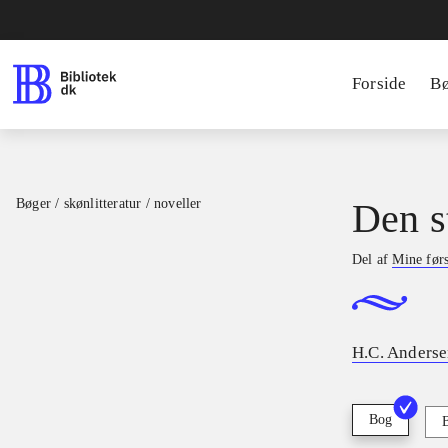
Forside
B
Bøger / skønlitteratur / noveller
Den s
Del af
Mine førs
H.C. Anderse
Bog
B