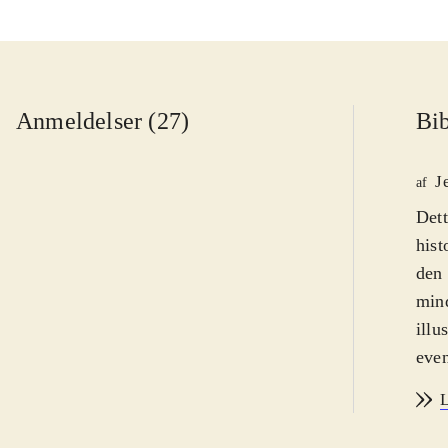
Anmeldelser (27)
Bib
J
af
Dett
hist
den 
mind
illu
even
med 
L
dime
indp