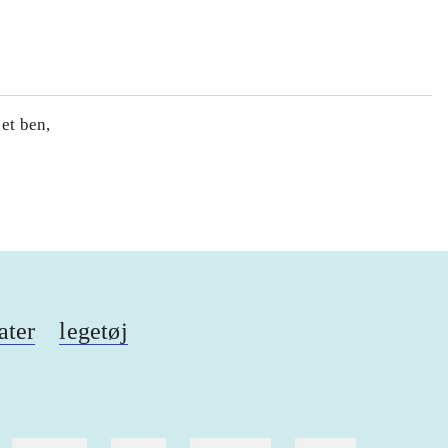
 et ben,
ater
legetøj
hestesport
træning
skolebøger
hesteavl