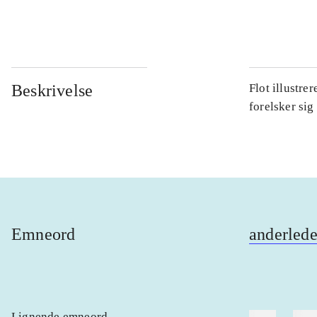
...
Beskrivelse
Flot illustre
forelsker sig
Emneord
anderlede
Lignende emneord
heste
børn