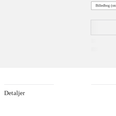
Billedbog (on
Detaljer
...
...
...