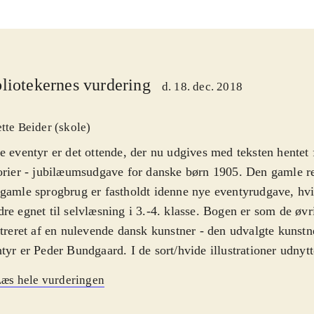
liotekernes vurdering
d. 18. dec. 2018
ette Beider (skole)
e eventyr er det ottende, der nu udgives med teksten hentet
orier - jubilæumsudgave for danske børn 1905. Den gamle r
gamle sprogbrug er fastholdt idenne nye eventyrudgave, hvi
re egnet til selvlæsning i 3.-4. klasse. Bogen er som de øvr
streret af en nulevende dansk kunstner - den udvalgte kunstne
tyr er Peder Bundgaard. I de sort/hvide illustrationer udnyt
mange nuancer i de spændende illustrationer, der giver eve
æs hele vurderingen
nsion. De korte tekster - ca.Vi side til IV2 side illustration -
asset, som en del af illustrationerne. Det er spændende at l