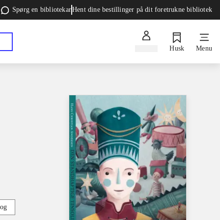
Spørg en bibliotekar
Hent dine bestillinger på dit foretrukne bibliotek
Log ind
Husk
Menu
bog