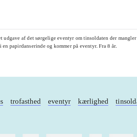
...
ret udgave af det sørgelige eventyr om tinsoldaten der mangler
 i en papirdanserinde og kommer på eventyr. Fra 8 år.
s
trofasthed
eventyr
kærlighed
tinsold
ebøger
ridning
hestesygdomme
vokal
sygdomme