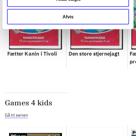
Afvis
Fætter Kanin i Tivoli
Den store stjernejagt
Fæ
pr
Games 4 kids
Gå til serien