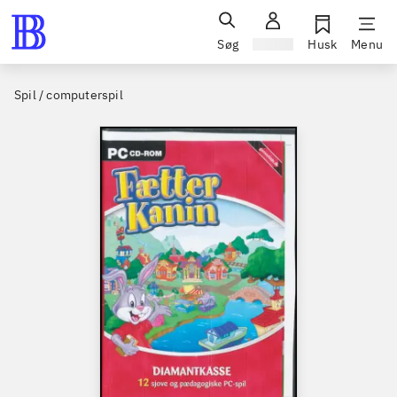
Søg
Log ind
Husk
Menu
Spil / computerspil