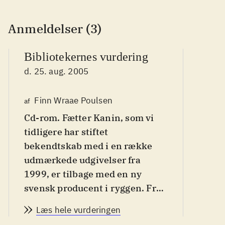
Anmeldelser (3)
Bibliotekernes vurdering
d. 25. aug. 2005
Finn Wraae Poulsen
af
Po
Cd-rom. Fætter Kanin, som vi
af
tidligere har stiftet
bekendtskab med i en række
udmærkede udgivelser fra
1999, er tilbage med en ny
svensk producent i ryggen. Fra
Nordic Softsales har vi tidligere
Læs hele vurderingen
set det mindre vellykkede