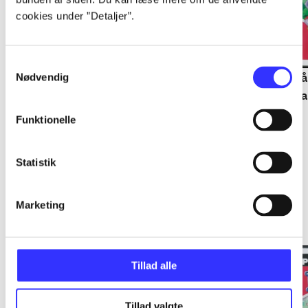
cookies under ”Detaljer”.
Samtykkevalg
Den store stjernejagt
Halløj på Osteøen
På
Nødvendig
Ba
Funktionelle
Statistik
Fætter Kanin diamantkasse
Marketing
Gå til serien
Tillad alle
Tillad valgte