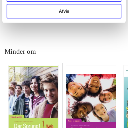
...
Afvis
Minder om