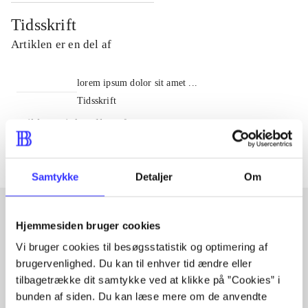
Tidsskrift
Artiklen er en del af
lorem ipsum dolor sit amet ...
Tidsskrift
Artiklerne i
handler ofte om
Samtykke
Detaljer
Om
Hjemmesiden bruger cookies
Artikler med samme emner
Vi bruger cookies til besøgsstatistik og optimering af
Fra
brugervenlighed. Du kan til enhver tid ændre eller
tilbagetrække dit samtykke ved at klikke på ”Cookies” i
bunden af siden. Du kan læse mere om de anvendte