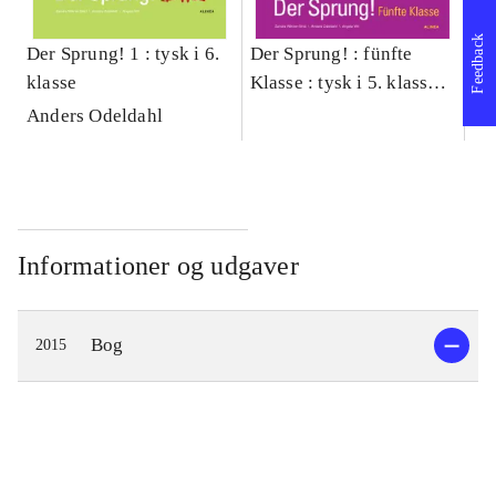
Feedback
Der Sprung! 1 : tysk i 6.
Der Sprung! : fünfte
Ac
klasse
Klasse : tysk i 5. klasse :
Spä
Schülerbuch, Web
Sc
Anders Odeldahl
Lo
Informationer og udgaver
Bog
2015