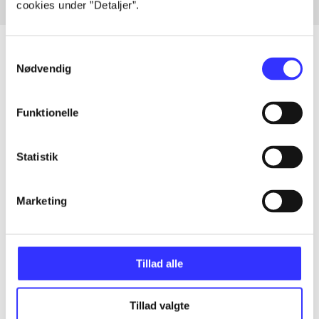
cookies under ”Detaljer”.
Samtykkevalg
Nødvendig
Artikler
Funktionelle
Alle registrerede artikler fordelt på udgivelser
...
Statistik
Marketing
...
...
Tillad alle
...
Tillad valgte