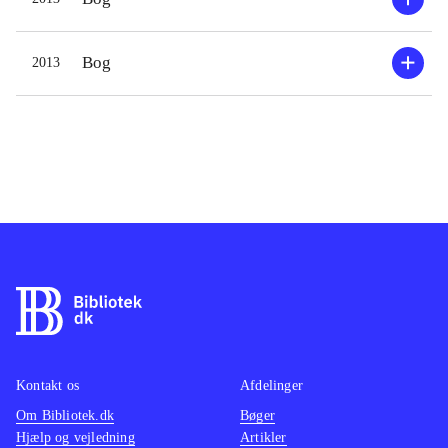
Bog
2013
Kontakt os
Afdelinger
Om Bibliotek.dk
Bøger
Hjælp og vejledning
Artikler