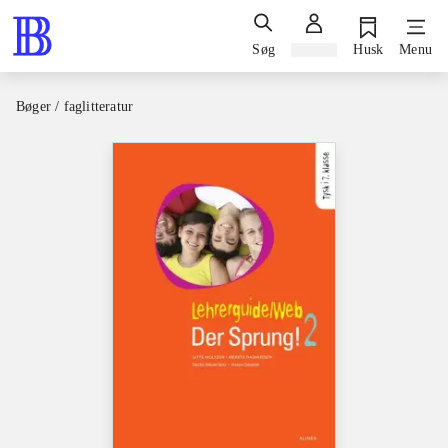
Søg
Log ind
Husk
Menu
Bøger / faglitteratur