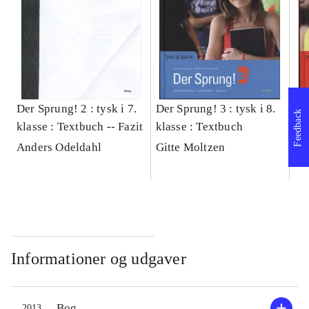
Der Sprung! 2 : tysk i 7.
Der Sprung! 3 : tysk i 8.
De
Feedback
klasse : Textbuch -- Fazit
klasse : Textbuch
kl
Anders Odeldahl
Gitte Moltzen
An
Informationer og udgaver
Bog
2013