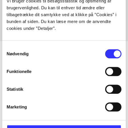
Vi bruger cookies til besøgsstatistik og optimering af
Artikler med samme emner
brugervenlighed. Du kan til enhver tid ændre eller
Fra
tilbagetrække dit samtykke ved at klikke på ”Cookies” i
bunden af siden. Du kan læse mere om de anvendte
cookies under ”Detaljer”.
Samtykkevalg
Nødvendig
Artikler
Funktionelle
Alle registrerede artikler fordelt på udgivelser
Statistik
...
Marketing
...