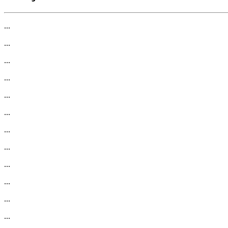
...
...
...
...
...
...
...
...
...
...
...
...