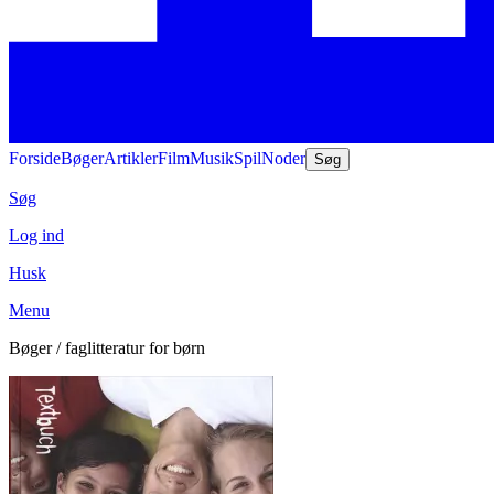
Forside
Bøger
Artikler
Film
Musik
Spil
Noder
Søg
Søg
Log ind
Husk
Menu
Bøger / faglitteratur for børn