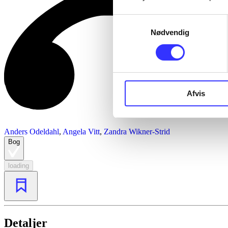
Samtykkevalg
Nødvendig
Afvis
Anders Odeldahl
,
Angela Vitt
,
Zandra Wikner-Strid
Bog
loading
Detaljer