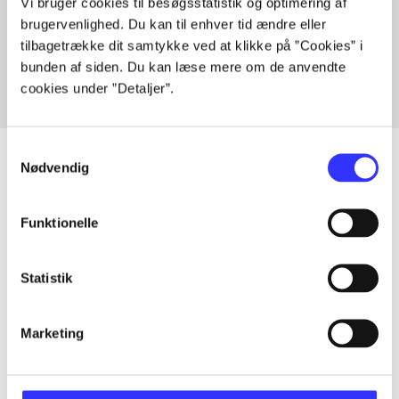
Vi bruger cookies til besøgsstatistik og optimering af
Artikler med samme emner
brugervenlighed. Du kan til enhver tid ændre eller
Fra
tilbagetrække dit samtykke ved at klikke på ”Cookies” i
bunden af siden. Du kan læse mere om de anvendte
cookies under ”Detaljer”.
Samtykkevalg
Nødvendig
Artikler
Funktionelle
Alle registrerede artikler fordelt på udgivelser
Statistik
...
Marketing
...