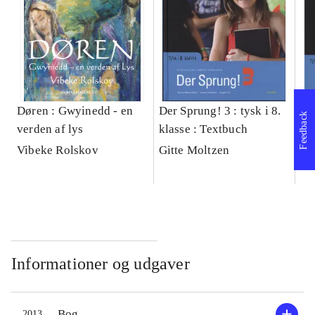
Døren : Gwyinedd - en
Der Sprung! 3 : tysk i 8.
De
Feedback
verden af lys
klasse : Textbuch
kl
Üb
Vibeke Rolskov
Gitte Moltzen
Gi
Informationer og udgaver
Bog
2013