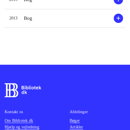
Bog
2013
Kontakt os
Afdelinger
Om Bibliotek.dk
Bøger
Hjælp og vejledning
Artikler