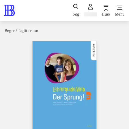
Søg
Log ind
Husk
Menu
Bøger / faglitteratur