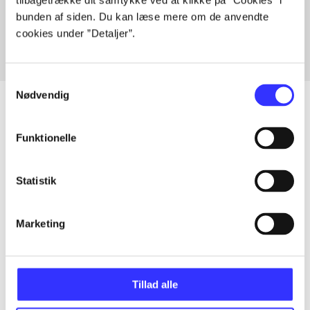
tilbagetrække dit samtykke ved at klikke på ”Cookies” i
Fra
bunden af siden. Du kan læse mere om de anvendte
cookies under ”Detaljer”.
Samtykkevalg
Nødvendig
Funktionelle
Artikler
Alle registrerede artikler fordelt på udgivelser
Statistik
...
Marketing
...
Tillad alle
...