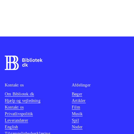
Kontakt os
Afdelinger
Om Bibliotek.dk
Bøger
Hjælp og vejledning
Artikler
Kontakt os
Film
Privatlivspolitik
Musik
Leverandører
Spil
English
Noder
Tilgængelighedserklæring