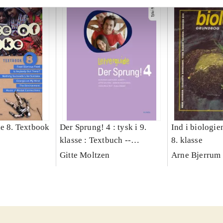
ke 8. Textbook
Der Sprung! 4 : tysk i 9.
Ind i biologie
klasse : Textbuch --
8. klasse
Lehrerguide
Gitte Moltzen
Arne Bjerrum