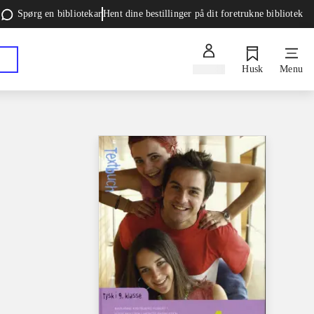
Spørg en bibliotekar
Hent dine bestillinger på dit foretrukne bibliotek
Log ind
Husk
Menu