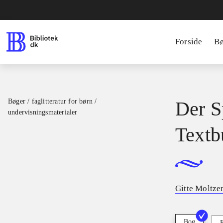
Forside
B
Bøger / faglitteratur for børn /
Der Sp
undervisningsmaterialer
Textb
Gitte Moltze
Bog