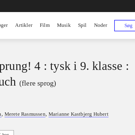
øger
Artikler
Film
Musik
Spil
Noder
Søg
rung! 4 : tysk i 9. klasse :
uch
(flere sprog)
,
,
n
Merete Rasmussen
Marianne Kastbjerg Hubert
E-bog