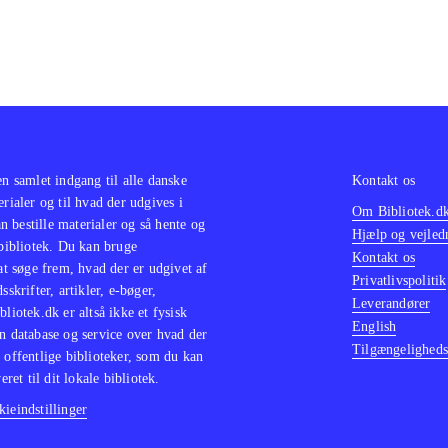
en samlet indgang til alle danske
Kontakt os
erialer og til hvad der udgives i
Om Bibliotek.d
 bestille materialer og så hente og
Hjælp og vejled
 bibliotek. Du kan bruge
Kontakt os
 at søge frem, hvad der er udgivet af
Privatlivspolitik
sskrifter, artikler, e-bøger,
Leverandører
bliotek.dk er altså ikke et fysisk
English
n database og service over hvad der
Tilgængeligheds
 offentlige biblioteker, som du kan
eret til dit lokale bibliotek.
ieindstillinger