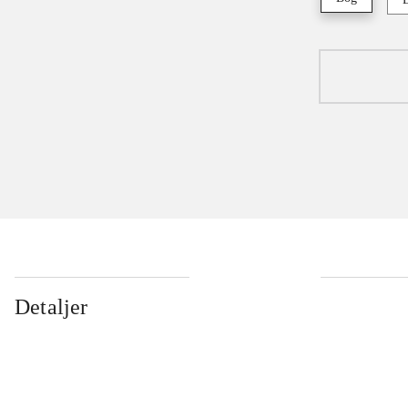
Detaljer
...
...
...
...