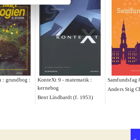
n : grundbog :
KonteXt 9 - matematik :
Samfundsfag 
kernebog
Anders Stig C
Bent Lindhardt (f. 1953)