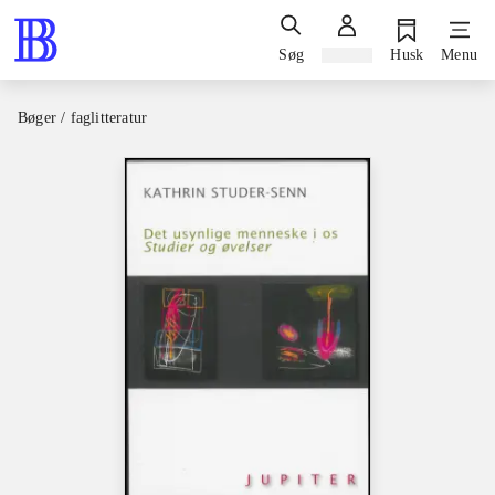
Søg
Log ind
Husk
Menu
Bøger / faglitteratur