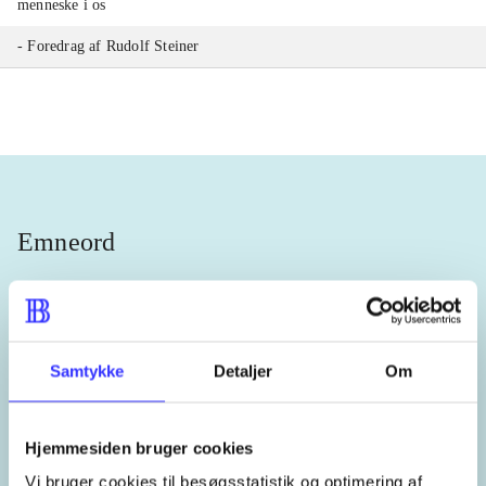
menneske i os
- Foredrag af Rudolf Steiner
Emneord
antroposofi
Samtykke
Detaljer
Om
Lignende emneord
Hjemmesiden bruger cookies
Vi bruger cookies til besøgsstatistik og optimering af
heste
børnebøger
ridning
hestesygdomme
vokal