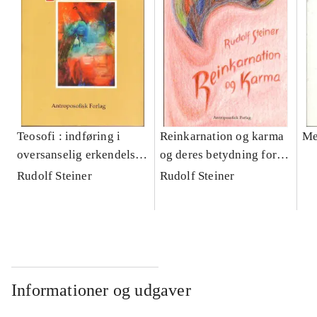
Teosofi : indføring i
Reinkarnation og karma
Me
oversanselig erkendelse
og deres betydning for
af verden og i
nutidens kulturliv : fem
Rudolf Steiner
Rudolf Steiner
menneskets bestemmelse
foredrag, Berlin 23. og
30. januar, 5. marts 1912,
Stuttgart 20. og 21.
februar 1912, holdt for
medlemmer af
Antroposofisk Selskab
Informationer og udgaver