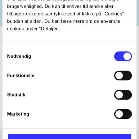
brugervenlighed. Du kan til enhver tid ændre eller
tilbagetrække dit samtykke ved at klikke på ”Cookies” i
bunden af siden. Du kan læse mere om de anvendte
cookies under ”Detaljer”.
Samtykkevalg
Tidsskrift
Nødvendig
Artiklen er en del af
Funktionelle
lorem ipsum dolor sit amet ...
Tidsskrift
Statistik
Artiklerne i
handler ofte om
Marketing