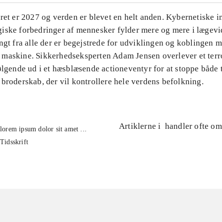
ret er 2027 og verden er blevet en helt anden. Kybernetiske i
iske forbedringer af mennesker fylder mere og mere i lægev
ngt fra alle der er begejstrede for udviklingen og koblingen 
maskine. Sikkerhedseksperten Adam Jensen overlever et terr
ølgende ud i et hæsblæsende actioneventyr for at stoppe både t
broderskab, der vil kontrollere hele verdens befolkning.
Artiklerne i
handler ofte om
lorem ipsum dolor sit amet ...
Tidsskrift