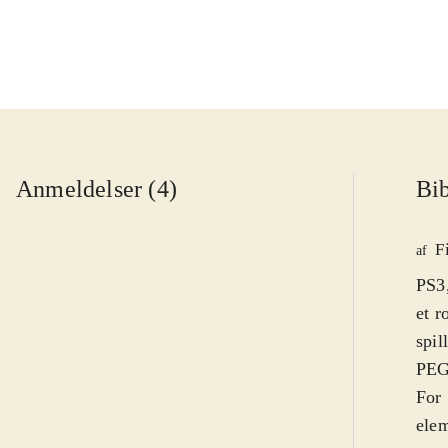
Anmeldelser (4)
Bib
F
af
PS3,
et r
spil
PEGI
For 
elem