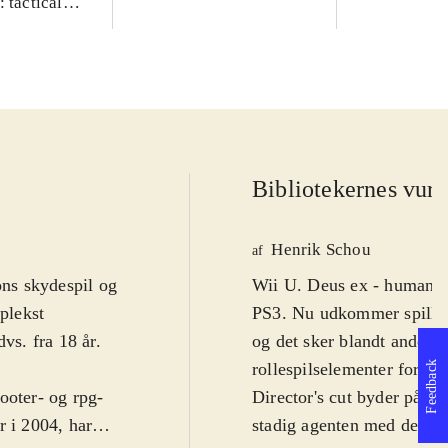
 tactical
rations
Bibliotekernes vurd
Henrik Schou
af
ns skydespil og
Wii U. Deus ex - human r
plekst
PS3. Nu udkommer spillet s
vs. fra 18 år.
og det sker blandt andet t
Feedback
.
rollespilselementer for vo
ooter- og rpg-
Director's cut byder på en 
r i 2004, har
stadig agenten med det d