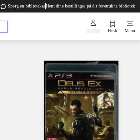
Spørg en bibliotekar
Hent dine bestillinger på dit foretrukne bibliotek
Log ind
Husk
Menu