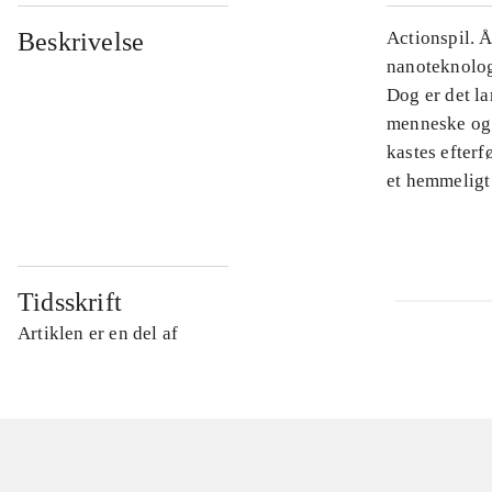
Beskrivelse
Actionspil. Å
nanoteknolog
Dog er det la
menneske og 
kastes efterf
et hemmeligt 
Tidsskrift
Artiklen er en del af