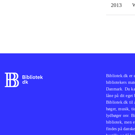
2013
W
Bibliotek.dk er 
bibliotekers mat
Danmark. Du kan
låne på dit eget
Bibliotek.dk til
bøger, musik, tid
lydbøger osv. Bi
bibliotek, men e
findes på danske