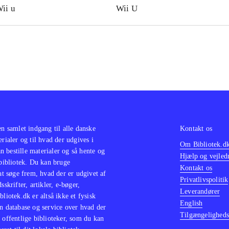
ii u
Wii U
en samlet indgang til alle danske
Kontakt os
erialer og til hvad der udgives i
Om Bibliotek.d
 bestille materialer og så hente og
Hjælp og vejled
 bibliotek. Du kan bruge
Kontakt os
 at søge frem, hvad der er udgivet af
Privatlivspolitik
sskrifter, artikler, e-bøger,
Leverandører
bliotek.dk er altså ikke et fysisk
English
n database og service over hvad der
Tilgængeligheds
 offentlige biblioteker, som du kan