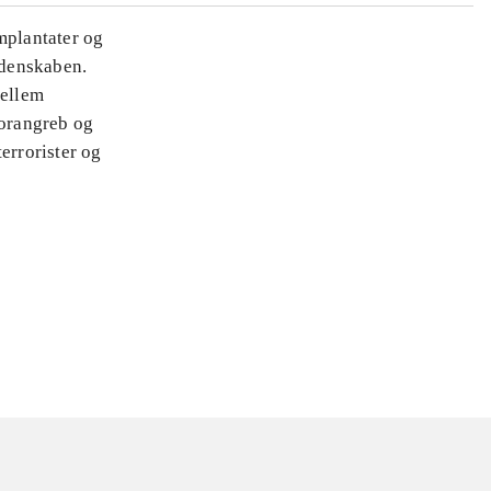
mplantater og
idenskaben.
mellem
orangreb og
errorister og