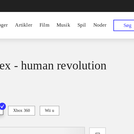
øger
Artikler
Film
Musik
Spil
Noder
Søg
ex - human revolution
Xbox 360
Wii u