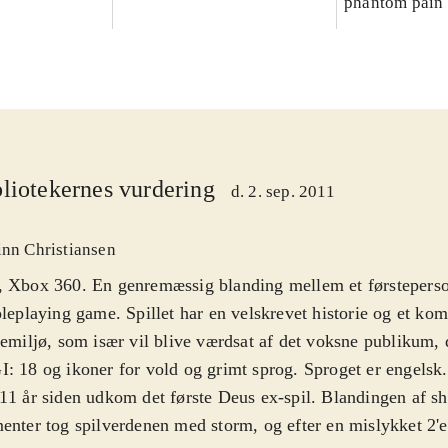
phantom pain :
espionage ope
liotekernes vurdering
d. 2. sep. 2011
inn Christiansen
 Xbox 360. En genremæssig blanding mellem et førsteperso
oleplaying game. Spillet har en velskrevet historie og et kom
lemiljø, som især vil blive værdsat af det voksne publikum, d
: 18 og ikoner for vold og grimt sprog. Sproget er engelsk
11 år siden udkom det første Deus ex-spil. Blandingen af sh
enter tog spilverdenen med storm, og efter en mislykket 2'e