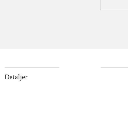
Detaljer
...
...
...
...