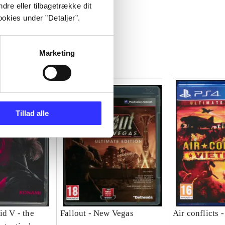
dre eller tilbagetrække dit
okies under ”Detaljer”.
Marketing
Tillad alle
id V - the
Fallout - New Vegas
Air conflicts 