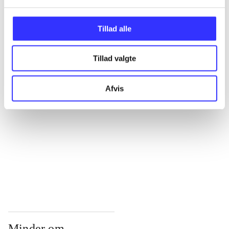
...
Tillad alle
...
Tillad valgte
...
Afvis
...
...
Minder om