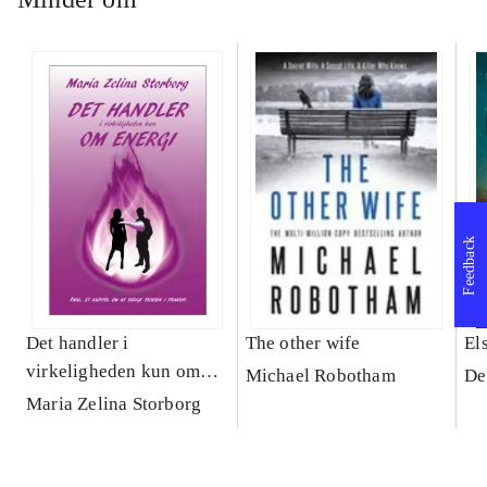
Feedback
Det handler i
The other wife
El
virkeligheden kun om
Michael Robotham
De
energi
Maria Zelina Storborg