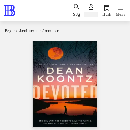
Søg
Log ind
Husk
Menu
Bøger / skønlitteratur / romaner