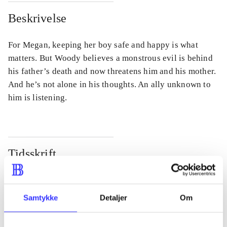
Beskrivelse
For Megan, keeping her boy safe and happy is what
matters. But Woody believes a monstrous evil is behind
his father’s death and now threatens him and his mother.
And he’s not alone in his thoughts. An ally unknown to
him is listening.
Tidsskrift
Artiklen er en del af
lorem ipsum dolor sit amet ...
Samtykke
Detaljer
Om
Tidsskrift
Artiklerne i
handler ofte om