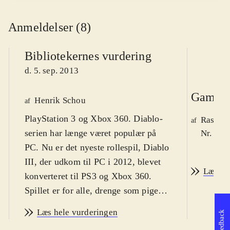
Anmeldelser (8)
Bibliotekernes vurdering
d. 5. sep. 2013
Game r
Henrik Schou
af
PlayStation 3 og Xbox 360. Diablo-
Rasmus
af
serien har længe været populær på
Nr. 129
PC. Nu er det nyeste rollespil, Diablo
III, der udkom til PC i 2012, blevet
Læs an
konverteret til PS3 og Xbox 360.
Spillet er for alle, drenge som piger,
fra omkring 14 år og op. På engelsk.
Læs hele vurderingen
Feedback
PEGI 16
.