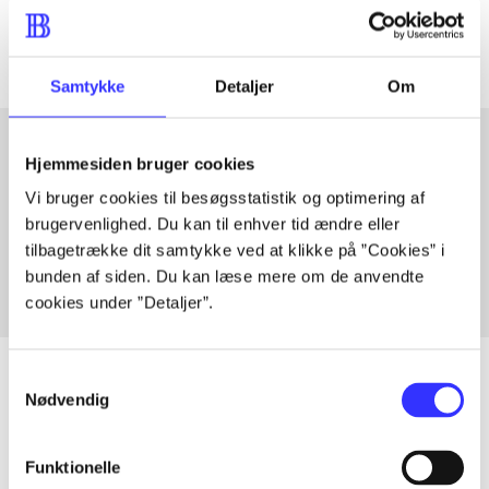
Artiklerne i
handler ofte om
Samtykke
Detaljer
Om
Hjemmesiden bruger cookies
Artikler med samme emner
Vi bruger cookies til besøgsstatistik og optimering af
brugervenlighed. Du kan til enhver tid ændre eller
Fra
tilbagetrække dit samtykke ved at klikke på ”Cookies” i
bunden af siden. Du kan læse mere om de anvendte
cookies under ”Detaljer”.
Samtykkevalg
Nødvendig
Artikler
Funktionelle
Alle registrerede artikler fordelt på udgivelser