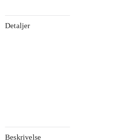
Detaljer
...
...
...
...
...
...
...
...
...
...
...
...
Beskrivelse