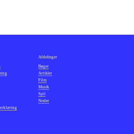
Afdelinger
k
Bøger
ning
Artikler
Film
Musik
Spil
Noder
erklæring