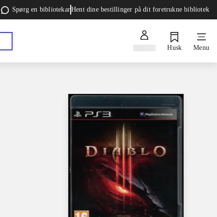
Spørg en bibliotekar
Hent dine bestillinger på dit foretrukne bibliotek
Log ind
Husk
Menu