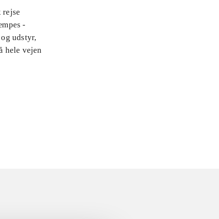
 rejse
æmpes -
 og udstyr,
å hele vejen