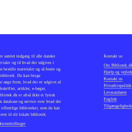
en samlet indgang til alle danske
Kontakt os
erialer og til hvad der udgives i
Om Bibliotek.d
 bestille materialer og så hente og
Hjælp og vejled
 bibliotek. Du kan bruge
Kontakt os
 at søge frem, hvad der er udgivet af
Privatlivspolitik
sskrifter, artikler, e-bøger,
Leverandører
bliotek.dk er altså ikke et fysisk
English
n database og service over hvad der
Tilgængeligheds
 offentlige biblioteker, som du kan
eret til dit lokale bibliotek.
ieindstillinger