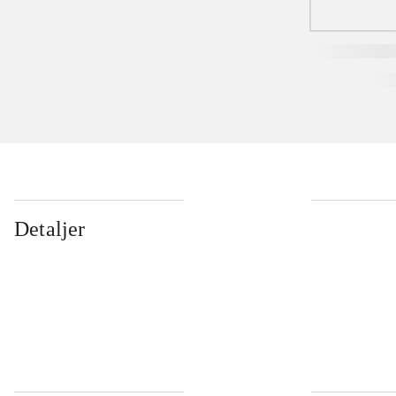
Detaljer
...
...
...
...