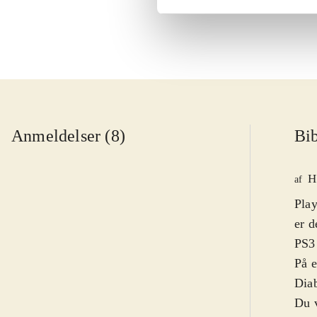
Anmeldelser (8)
Bib
H
af
Play
er d
PS3 
På 
Diab
Du v