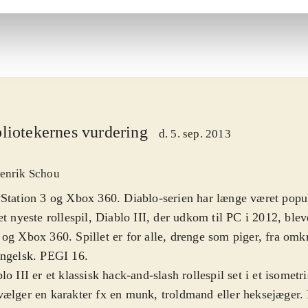
liotekernes vurdering
d. 5. sep. 2013
enrik Schou
Station 3 og Xbox 360. Diablo-serien har længe været pop
et nyeste rollespil, Diablo III, der udkom til PC i 2012, blev
og Xbox 360. Spillet er for alle, drenge som piger, fra omk
engelsk. PEGI 16
.
lo III er et klassisk hack-and-slash rollespil set i et isometr
ælger en karakter fx en munk, troldmand eller heksejæger. 