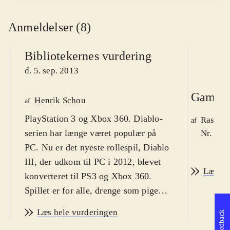
Anmeldelser (8)
Bibliotekernes vurdering
d. 5. sep. 2013
Game r
Henrik Schou
af
PlayStation 3 og Xbox 360. Diablo-
Rasmus
af
serien har længe været populær på
Nr. 129
PC. Nu er det nyeste rollespil, Diablo
III, der udkom til PC i 2012, blevet
Læs an
konverteret til PS3 og Xbox 360.
Spillet er for alle, drenge som piger,
fra omkring 14 år og op. På engelsk.
Læs hele vurderingen
Feedback
PEGI 16
.