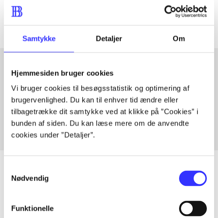
Artiklerne i
handler ofte om
Samtykke
Detaljer
Om
Hjemmesiden bruger cookies
Artikler med samme emner
Vi bruger cookies til besøgsstatistik og optimering af
brugervenlighed. Du kan til enhver tid ændre eller
Fra
tilbagetrække dit samtykke ved at klikke på ”Cookies” i
bunden af siden. Du kan læse mere om de anvendte
cookies under ”Detaljer”.
Samtykkevalg
Nødvendig
Artikler
Funktionelle
Alle registrerede artikler fordelt på udgivelser