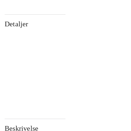
Detaljer
...
...
...
...
...
...
...
...
...
...
...
...
Beskrivelse