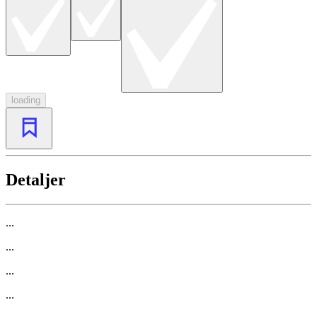
loading
Detaljer
...
...
...
...