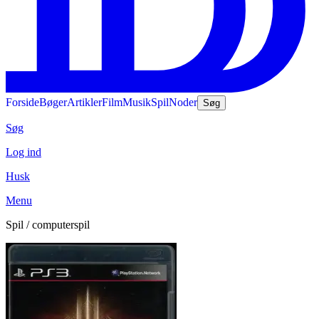
Forside
Bøger
Artikler
Film
Musik
Spil
Noder
Søg
Søg
Log ind
Husk
Menu
Spil / computerspil