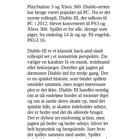
PlayStation 3 og Xbox 360. Diablo-serien
har længe været populær på PC. Nu er det
nyeste rollespil, Diablo III, der udkom til
PC i 2012, blevet konverteret til PS3 og
Xbox 360. Spillet er for alle, drenge som
piger, fra omkring 14 år og op. På engelsk.
PEGI 16
.
Diablo III er et klassisk hack-and-slash
rollespil set i et isometrisk perspektiv. Du
vælger en karakter fx en munk, troldmand
eller heksejæger. Derefter går jagten på
dæmonen Diablo ind for tredje gang. Der
er en spinkel historie, som binder spillets
områder sammen, men noget interessant
plot er det ikke. Diablo III handler nemlig
om at slå endeløse horder af monstre ihjel
og om at samle deres skatte op, med det
spinkle håb, at skatten indeholder udstyr,
der er bedre end det du allerede bruger.
Det er dybest set ensformig action, men
jagten på bedre og bedre udstyr, bliver let
helt hypnotisk og fængslende. Især hvis
det spilles sammen med andre. Spillet