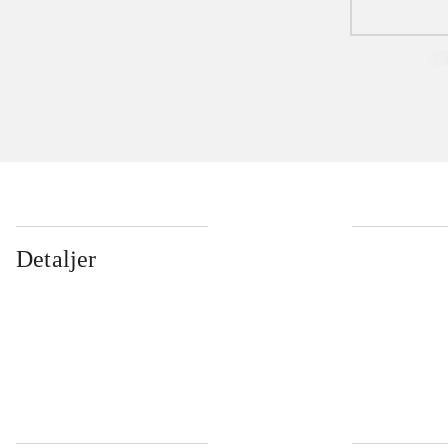
Detaljer
...
...
...
...