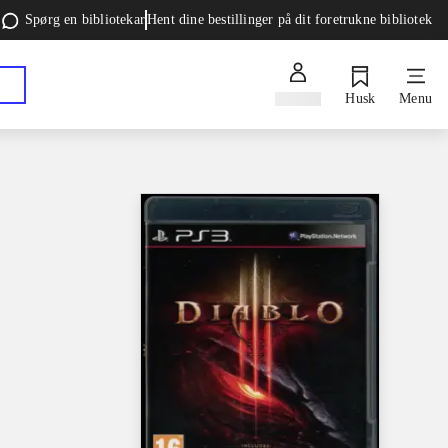
Spørg en bibliotekar
Hent dine bestillinger på dit foretrukne bibliotek
Log ind
Husk
Menu