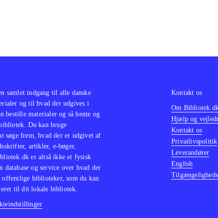
en samlet indgang til alle danske
Kontakt os
erialer og til hvad der udgives i
Om Bibliotek.d
 bestille materialer og så hente og
Hjælp og vejled
 bibliotek. Du kan bruge
Kontakt os
 at søge frem, hvad der er udgivet af
Privatlivspolitik
sskrifter, artikler, e-bøger,
Leverandører
bliotek.dk er altså ikke et fysisk
English
n database og service over hvad der
Tilgængeligheds
 offentlige biblioteker, som du kan
eret til dit lokale bibliotek.
ieindstillinger