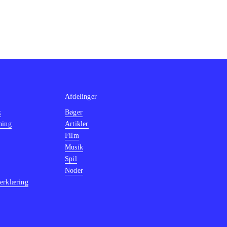
Afdelinger
k
Bøger
ning
Artikler
Film
Musik
Spil
Noder
erklæring