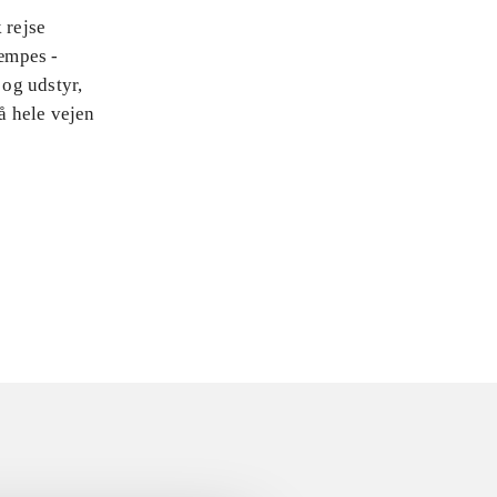
 rejse
æmpes -
 og udstyr,
å hele vejen