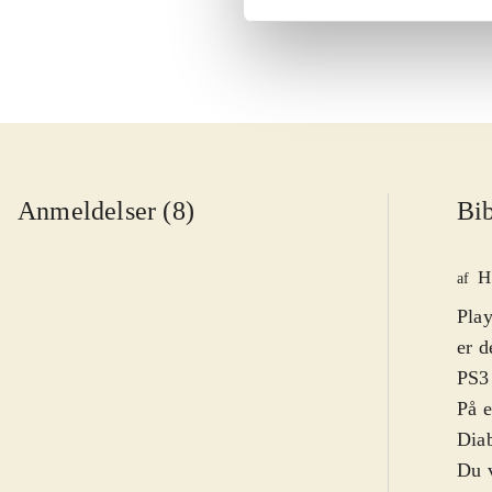
Anmeldelser (8)
Bib
H
af
Play
er d
PS3 
På 
Diab
Du v