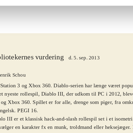
liotekernes vurdering
d. 5. sep. 2013
enrik Schou
Station 3 og Xbox 360. Diablo-serien har længe været pop
et nyeste rollespil, Diablo III, der udkom til PC i 2012, blev
og Xbox 360. Spillet er for alle, drenge som piger, fra omk
engelsk. PEGI 16
.
lo III er et klassisk hack-and-slash rollespil set i et isometr
ælger en karakter fx en munk, troldmand eller heksejæger. 