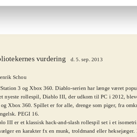
liotekernes vurdering
d. 5. sep. 2013
enrik Schou
Station 3 og Xbox 360. Diablo-serien har længe været pop
et nyeste rollespil, Diablo III, der udkom til PC i 2012, blev
og Xbox 360. Spillet er for alle, drenge som piger, fra omk
engelsk. PEGI 16
.
lo III er et klassisk hack-and-slash rollespil set i et isometr
ælger en karakter fx en munk, troldmand eller heksejæger. 