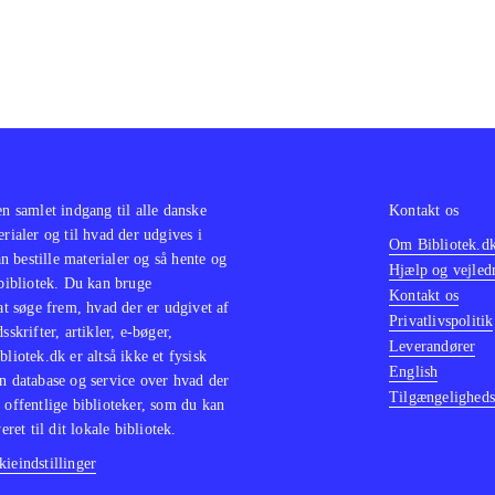
en samlet indgang til alle danske
Kontakt os
erialer og til hvad der udgives i
Om Bibliotek.d
 bestille materialer og så hente og
Hjælp og vejled
 bibliotek. Du kan bruge
Kontakt os
 at søge frem, hvad der er udgivet af
Privatlivspolitik
sskrifter, artikler, e-bøger,
Leverandører
bliotek.dk er altså ikke et fysisk
English
n database og service over hvad der
Tilgængeligheds
 offentlige biblioteker, som du kan
eret til dit lokale bibliotek.
ieindstillinger