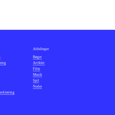
Afdelinger
k
Bøger
ning
Artikler
Film
Musik
Spil
Noder
erklæring