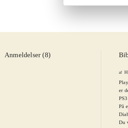
Anmeldelser (8)
Bib
H
af
Play
er d
PS3 
På 
Diab
Du v