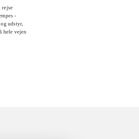
 rejse
æmpes -
 og udstyr,
å hele vejen