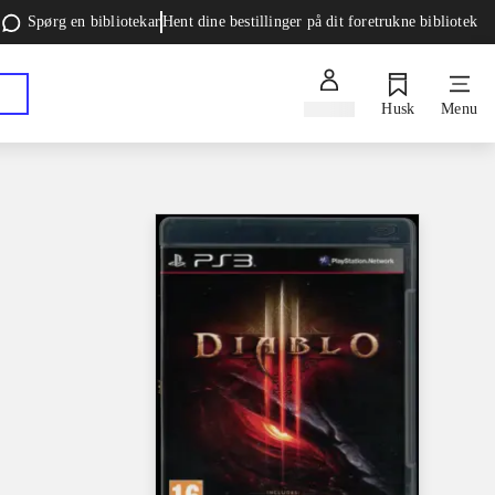
Spørg en bibliotekar
Hent dine bestillinger på dit foretrukne bibliotek
Log ind
Husk
Menu