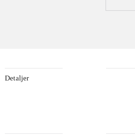
Detaljer
...
...
...
...