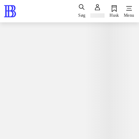
Søg
Log ind
Husk
Menu
Spil / computerspil
Playstation 3, 2013
Diablo III