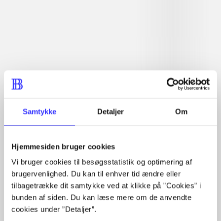
lorem ipsum dolor sit amet ...
Tidsskrift
Artiklerne i
handler ofte om
Samtykke
Detaljer
Om
Artikler med samme emner
Fra
Hjemmesiden bruger cookies
Vi bruger cookies til besøgsstatistik og optimering af
brugervenlighed. Du kan til enhver tid ændre eller
tilbagetrække dit samtykke ved at klikke på ”Cookies” i
bunden af siden. Du kan læse mere om de anvendte
cookies under ”Detaljer”.