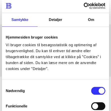
Artiklerne i
handler ofte om
Samtykke
Detaljer
Om
Hjemmesiden bruger cookies
Artikler med samme emner
Vi bruger cookies til besøgsstatistik og optimering af
brugervenlighed. Du kan til enhver tid ændre eller
Fra
tilbagetrække dit samtykke ved at klikke på ”Cookies” i
bunden af siden. Du kan læse mere om de anvendte
cookies under ”Detaljer”.
Samtykkevalg
Nødvendig
Artikler
Funktionelle
Alle registrerede artikler fordelt på udgivelser