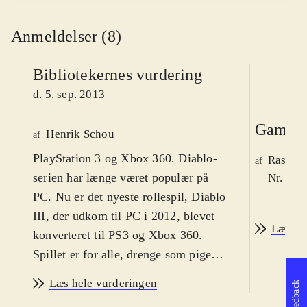
Anmeldelser (8)
Bibliotekernes vurdering
d. 5. sep. 2013
Game r
Henrik Schou
af
PlayStation 3 og Xbox 360. Diablo-
Rasmus
af
serien har længe været populær på
Nr. 129
PC. Nu er det nyeste rollespil, Diablo
III, der udkom til PC i 2012, blevet
Læs an
konverteret til PS3 og Xbox 360.
Spillet er for alle, drenge som piger,
fra omkring 14 år og op. På engelsk.
Læs hele vurderingen
Feedback
PEGI 16
.