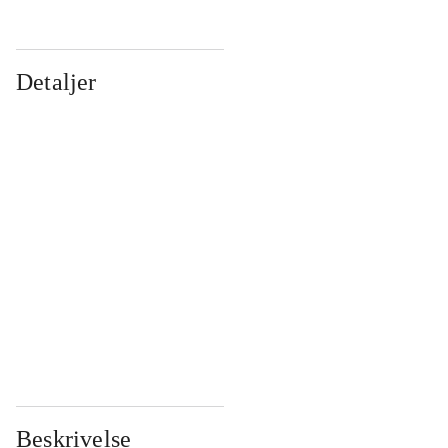
Detaljer
...
...
...
...
...
...
...
...
...
...
...
...
Beskrivelse