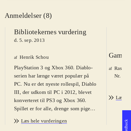
Anmeldelser (8)
Bibliotekernes vurdering
d. 5. sep. 2013
Game r
Henrik Schou
af
PlayStation 3 og Xbox 360. Diablo-
Rasmus
af
serien har længe været populær på
Nr. 129
PC. Nu er det nyeste rollespil, Diablo
III, der udkom til PC i 2012, blevet
Læs an
konverteret til PS3 og Xbox 360.
Spillet er for alle, drenge som piger,
fra omkring 14 år og op. På engelsk.
Læs hele vurderingen
Feedback
PEGI 16
.