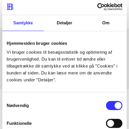
Artiklerne i
handler ofte om
Samtykke
Detaljer
Om
Hjemmesiden bruger cookies
Artikler med samme emner
Vi bruger cookies til besøgsstatistik og optimering af
brugervenlighed. Du kan til enhver tid ændre eller
Fra
tilbagetrække dit samtykke ved at klikke på ”Cookies” i
bunden af siden. Du kan læse mere om de anvendte
cookies under ”Detaljer”.
Samtykkevalg
Nødvendig
Artikler
Funktionelle
Alle registrerede artikler fordelt på udgivelser