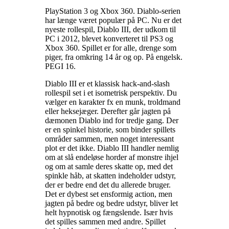
PlayStation 3 og Xbox 360. Diablo-serien
har længe været populær på PC. Nu er det
nyeste rollespil, Diablo III, der udkom til
PC i 2012, blevet konverteret til PS3 og
Xbox 360. Spillet er for alle, drenge som
piger, fra omkring 14 år og op. På engelsk.
PEGI 16
.
Diablo III er et klassisk hack-and-slash
rollespil set i et isometrisk perspektiv. Du
vælger en karakter fx en munk, troldmand
eller heksejæger. Derefter går jagten på
dæmonen Diablo ind for tredje gang. Der
er en spinkel historie, som binder spillets
områder sammen, men noget interessant
plot er det ikke. Diablo III handler nemlig
om at slå endeløse horder af monstre ihjel
og om at samle deres skatte op, med det
spinkle håb, at skatten indeholder udstyr,
der er bedre end det du allerede bruger.
Det er dybest set ensformig action, men
jagten på bedre og bedre udstyr, bliver let
helt hypnotisk og fængslende. Især hvis
det spilles sammen med andre. Spillet