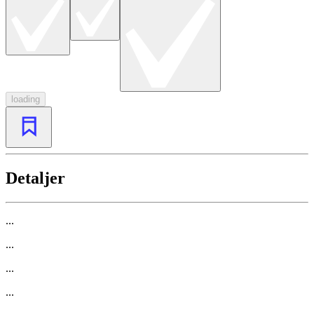
loading
Detaljer
...
...
...
...