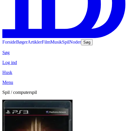
Forside
Bøger
Artikler
Film
Musik
Spil
Noder
Søg
Søg
Log ind
Husk
Menu
Spil / computerspil