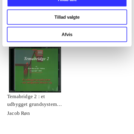
Minder om
Tillad valgte
Afvis
Temabridge 2 : et
udbygget grundsystem :
når modparten blander
Jacob Røn
sig