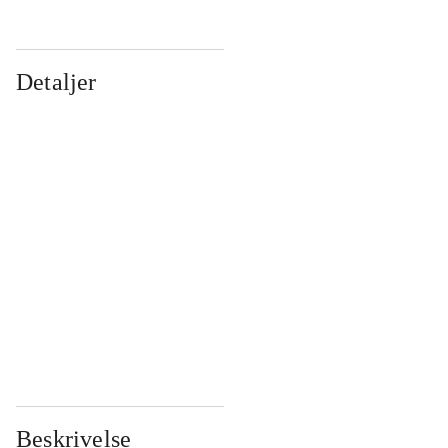
Detaljer
...
...
...
...
...
...
...
...
...
...
...
...
Beskrivelse