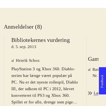
Anmeldelser (8)
Bibliotekernes vurdering
d. 5. sep. 2013
Game r
Henrik Schou
af
PlayStation 3 og Xbox 360. Diablo-
Rasmus
af
serien har længe været populær på
Nr. 129
Feedback
PC. Nu er det nyeste rollespil, Diablo
III, der udkom til PC i 2012, blevet
Læs an
konverteret til PS3 og Xbox 360.
Spillet er for alle, drenge som piger,