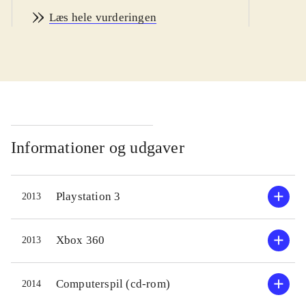
fra omkring 14 år og op. På engelsk.
Læs hele vurderingen
PEGI 16
.
Diablo III er et klassisk hack-and-
slash rollespil set i et isometrisk
perspektiv. Du vælger en karakter fx
en munk, troldmand eller heksejæger.
Derefter går jagten på dæmonen
Diablo ind for tredje gang. Der er en
Informationer og udgaver
spinkel historie, som binder spillets
områder sammen, men noget
Playstation 3
2013
interessant plot er det ikke. Diablo III
handler nemlig om at slå endeløse
horder af monstre ihjel og om at
Xbox 360
2013
samle deres skatte op, med det
spinkle håb, at skatten indeholder
Computerspil (cd-rom)
2014
udstyr, der er bedre end det du