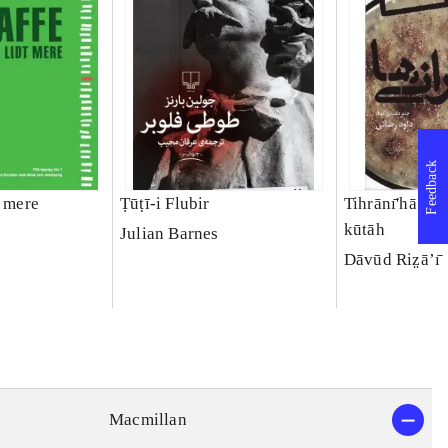
Feedback
t mere
Ṭūṭī-i Flubir
Tihrānı̄'hā : c
kūtāh
Julian Barnes
Dāvūd Riz̤āʼı̄
Macmillan