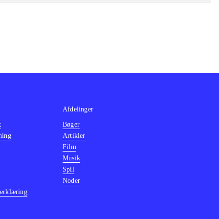
Afdelinger
k
Bøger
ning
Artikler
Film
Musik
Spil
Noder
erklæring