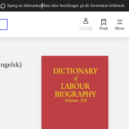
Spørg en bibliotekar
Hent dine bestillinger på dit foretrukne bibliotek
Log ind
Husk
Menu
engelsk)