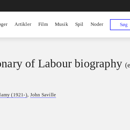
øger
Artikler
Film
Musik
Spil
Noder
Søg
onary of Labour biography
(
,
lamy (1921-)
John Saville