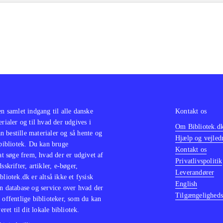
en samlet indgang til alle danske
Kontakt os
erialer og til hvad der udgives i
Om Bibliotek.d
 bestille materialer og så hente og
Hjælp og vejled
 bibliotek. Du kan bruge
Kontakt os
 at søge frem, hvad der er udgivet af
Privatlivspolitik
sskrifter, artikler, e-bøger,
Leverandører
bliotek.dk er altså ikke et fysisk
English
n database og service over hvad der
Tilgængeligheds
 offentlige biblioteker, som du kan
eret til dit lokale bibliotek.