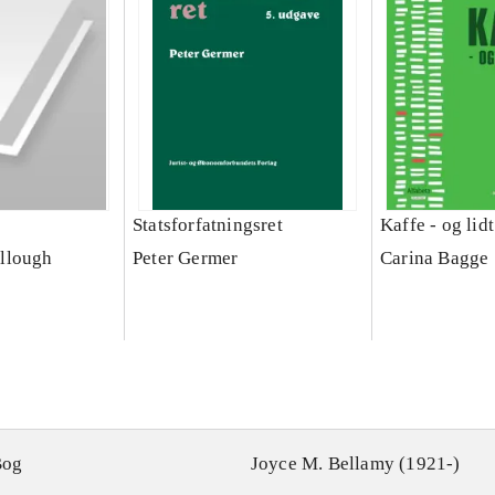
Statsforfatningsret
Kaffe - og lid
llough
Peter Germer
Carina Bagge
Bog
Joyce M. Bellamy (1921-)