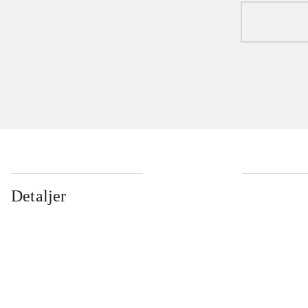
Detaljer
...
...
...
...