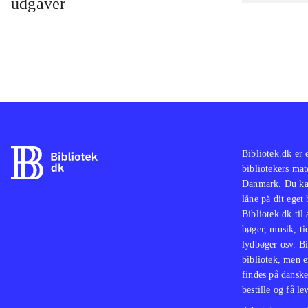
udgaver
Bibliotek.dk er 
bibliotekers mat
Danmark. Du kan
låne på dit eget
Bibliotek.dk til
bøger, musik, tid
lydbøger osv. Bi
bibliotek, men e
findes på danske
bestille og få lev