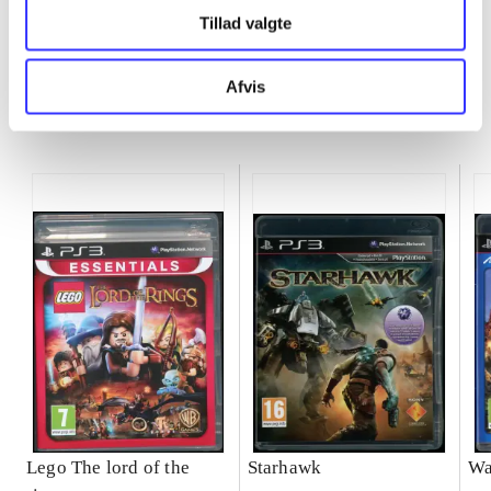
Tillad valgte
Afvis
Minder om
Lego The lord of the
Starhawk
Wa