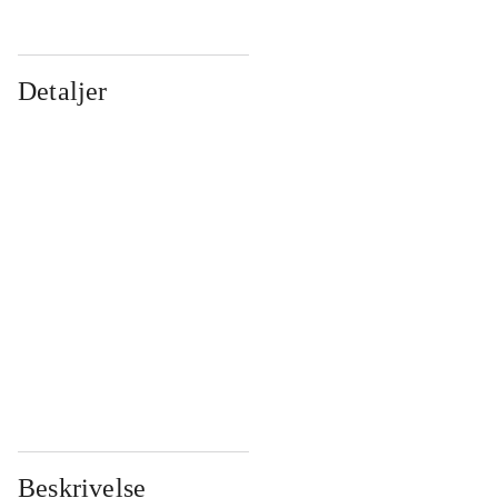
Detaljer
...
...
...
...
...
...
...
...
...
...
...
...
Beskrivelse