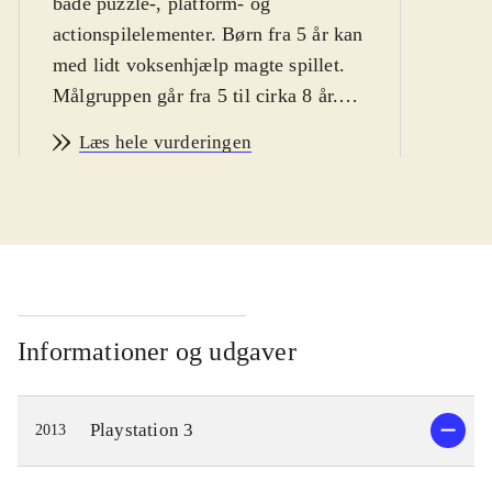
både puzzle-, platform- og
actionspilelementer. Børn fra 5 år kan
med lidt voksenhjælp magte spillet.
Målgruppen går fra 5 til cirka 8 år.
Sproget er dansk. PEGI: 7 og ikon
Læs hele vurderingen
for voldsomt indhold
.
Ormen Diggs Nightcrawler, bogorm
og privatdetektiv, skal løse mysteriet
om hvem, der skubbede Humpty
Dumpty ned fra væggen. Diggs har
en hjælper med - og det er dig,
spilleren. For at løse mysteriet, skal
Informationer og udgaver
spilleren følge Diggs' instruktioner
og interagere med Wonderbook'en.
Playstation 3
2013
Hvis Diggs fx skal undersøge et
mørkt hjørne af skærmen, kan