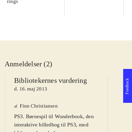
rings
Anmeldelser (2)
Bibliotekernes vurdering
Feedback
d. 16. maj 2013
Finn Christiansen
We
af
PS3. Børnespil til Wonderbook, den
af
interaktive billedbog til PS3, med