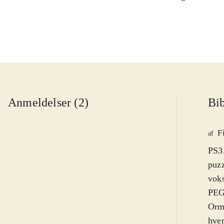
Anmeldelser (2)
Bib
F
af
PS3.
puzz
voks
PEGI
Orme
hve