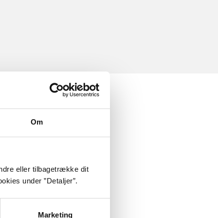
Om
dre eller tilbagetrække dit
okies under ”Detaljer”.
Marketing