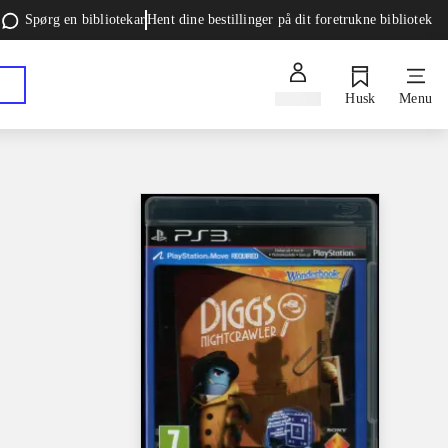
Spørg en bibliotekar
Hent dine bestillinger på dit foretrukne bibliotek
Log ind
Husk
Menu