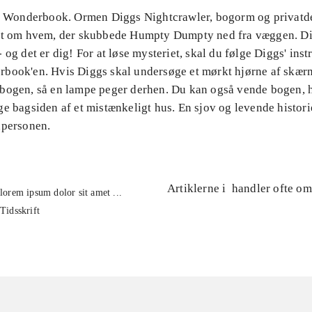
il Wonderbook. Ormen Diggs Nightcrawler, bogorm og privatde
et om hvem, der skubbede Humpty Dumpty ned fra væggen. Di
 og det er dig! For at løse mysteriet, skal du følge Diggs' ins
book'en. Hvis Diggs skal undersøge et mørkt hjørne af skær
bogen, så en lampe peger derhen. Du kan også vende bogen, 
e bagsiden af et mistænkeligt hus. En sjov og levende histori
dpersonen.
Artiklerne i
handler ofte om
lorem ipsum dolor sit amet ...
Tidsskrift