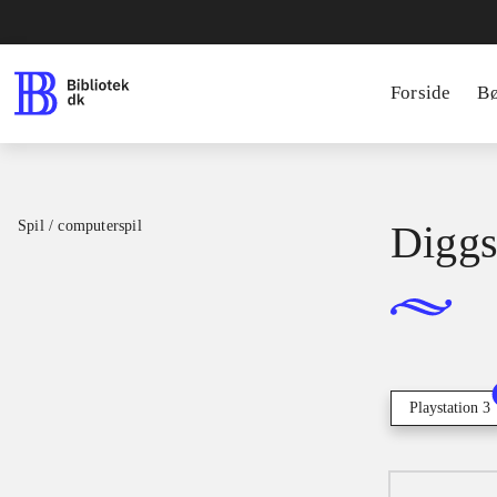
Forside
B
Spil / computerspil
Diggs
Playstation 3