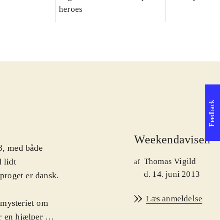
heroes
Feedback
Weekendavisen
S3, med både
 lidt
Thomas Vigild
af
d. 14. juni 2013
Sproget er dansk.
Læs anmeldelse
 mysteriet om
 en hjælper med