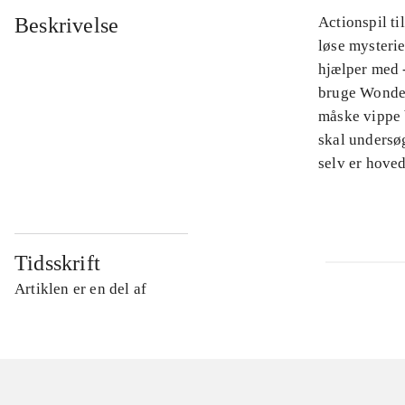
Beskrivelse
Actionspil t
løse mysteri
hjælper med -
bruge Wonder
måske vippe 
skal undersøg
selv er hove
Tidsskrift
Artiklen er en del af