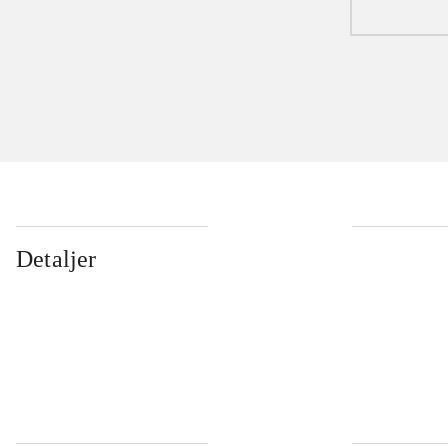
Detaljer
...
...
...
...