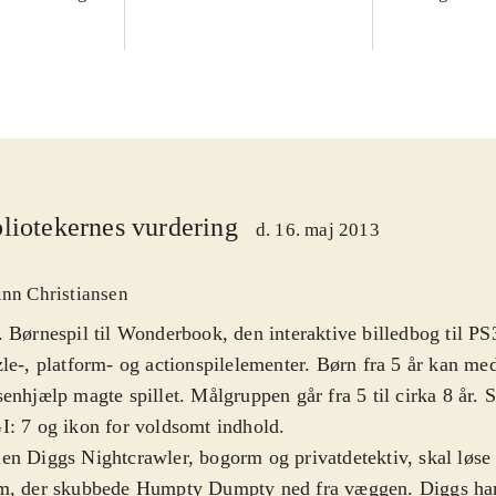
liotekernes vurdering
d. 16. maj 2013
inn Christiansen
 Børnespil til Wonderbook, den interaktive billedbog til P
le-, platform- og actionspilelementer. Børn fra 5 år kan med
enhjælp magte spillet. Målgruppen går fra 5 til cirka 8 år. 
: 7 og ikon for voldsomt indhold
.
n Diggs Nightcrawler, bogorm og privatdetektiv, skal løse
m, der skubbede Humpty Dumpty ned fra væggen. Diggs har