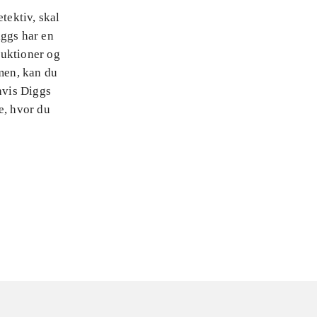
tektiv, skal
ggs har en
truktioner og
men, kan du
hvis Diggs
e, hvor du