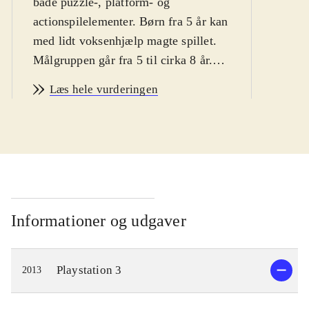
både puzzle-, platform- og
actionspilelementer. Børn fra 5 år kan
med lidt voksenhjælp magte spillet.
Målgruppen går fra 5 til cirka 8 år.
Sproget er dansk. PEGI: 7 og ikon
Læs hele vurderingen
for voldsomt indhold
.
Ormen Diggs Nightcrawler, bogorm
og privatdetektiv, skal løse mysteriet
om hvem, der skubbede Humpty
Dumpty ned fra væggen. Diggs har
en hjælper med - og det er dig,
spilleren. For at løse mysteriet, skal
Informationer og udgaver
spilleren følge Diggs' instruktioner
og interagere med Wonderbook'en.
Playstation 3
2013
Hvis Diggs fx skal undersøge et
mørkt hjørne af skærmen, kan