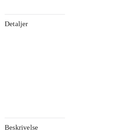
Detaljer
...
...
...
...
...
...
...
...
...
...
...
...
Beskrivelse