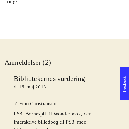
rings
Anmeldelser (2)
Bibliotekernes vurdering
Feedback
d. 16. maj 2013
Finn Christiansen
We
af
PS3. Børnespil til Wonderbook, den
af
interaktive billedbog til PS3, med