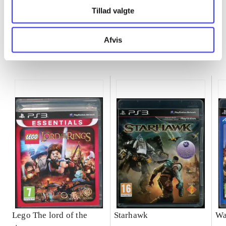
Tillad valgte
Afvis
Minder om
Lego The lord of the
Starhawk
Wa