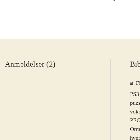
Anmeldelser (2)
Bib
F
af
PS3.
puzz
voks
PEGI
Orme
hve