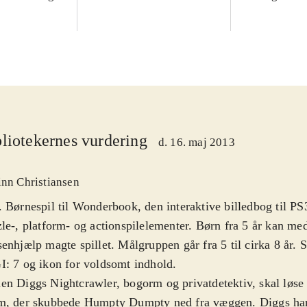
liotekernes vurdering
d. 16. maj 2013
inn Christiansen
 Børnespil til Wonderbook, den interaktive billedbog til P
le-, platform- og actionspilelementer. Børn fra 5 år kan med
enhjælp magte spillet. Målgruppen går fra 5 til cirka 8 år. 
: 7 og ikon for voldsomt indhold
.
n Diggs Nightcrawler, bogorm og privatdetektiv, skal løse
m, der skubbede Humpty Dumpty ned fra væggen. Diggs har