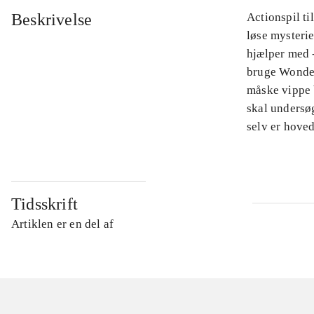
Beskrivelse
Actionspil t
løse mysteri
hjælper med -
bruge Wonder
måske vippe 
skal undersøg
selv er hove
Tidsskrift
Artiklen er en del af