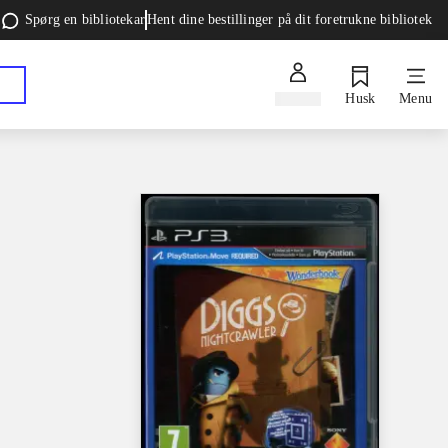
Spørg en bibliotekar
Hent dine bestillinger på dit foretrukne bibliotek
Log ind
Husk
Menu