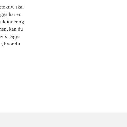
tektiv, skal
ggs har en
truktioner og
men, kan du
hvis Diggs
e, hvor du