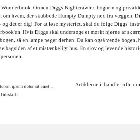
il Wonderbook. Ormen Diggs Nightcrawler, bogorm og privatde
et om hvem, der skubbede Humpty Dumpty ned fra væggen. Di
 og det er dig! For at løse mysteriet, skal du følge Diggs' ins
book'en. Hvis Diggs skal undersøge et mørkt hjørne af skær
bogen, så en lampe peger derhen. Du kan også vende bogen, 
e bagsiden af et mistænkeligt hus. En sjov og levende histori
dpersonen.
Artiklerne i
handler ofte om
lorem ipsum dolor sit amet ...
Tidsskrift