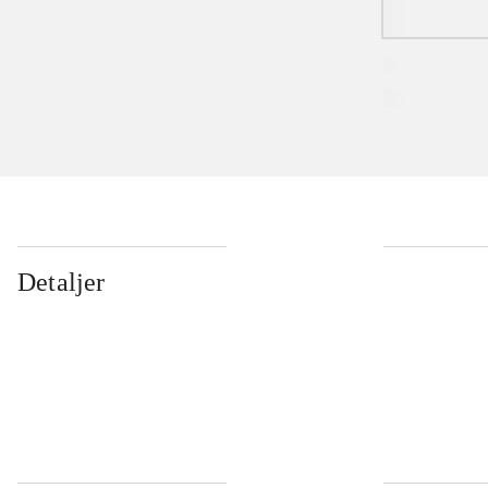
Detaljer
...
...
...
...