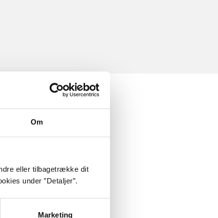
Om
dre eller tilbagetrække dit
okies under ”Detaljer”.
Marketing