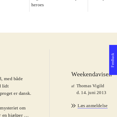
heroes
Feedback
Weekendavisen
S3, med både
 lidt
Thomas Vigild
af
d. 14. juni 2013
Sproget er dansk.
Læs anmeldelse
 mysteriet om
 en hjælper med