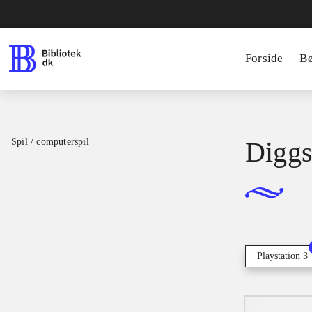
Forside
B
Spil / computerspil
Diggs
Playstation 3