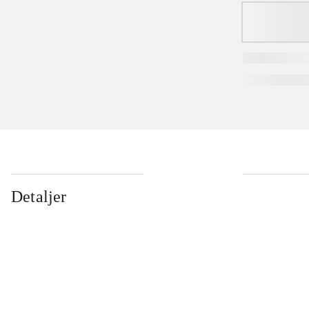
Detaljer
...
...
...
...