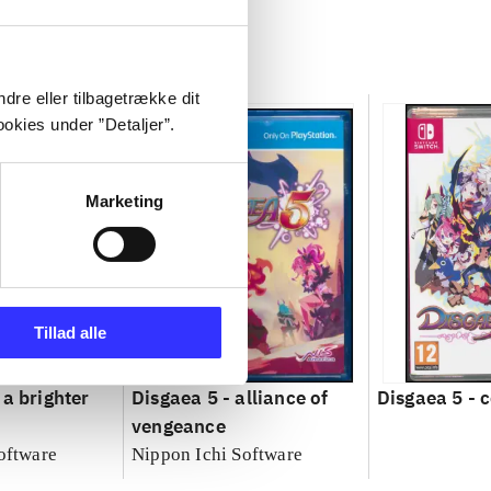
dre eller tilbagetrække dit
okies under ”Detaljer”.
Marketing
Tillad alle
 a brighter
Disgaea 5 - alliance of
Disgaea 5 - 
vengeance
oftware
Nippon Ichi Software