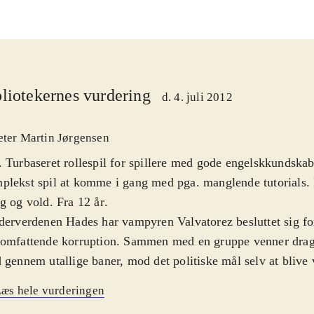
liotekernes vurdering
d. 4. juli 2012
eter Martin Jørgensen
 Turbaseret rollespil for spillere med gode engelskkundska
lekst spil at komme i gang med pga. manglende tutorials.
g og vold. Fra 12 år
.
derverdenen Hades har vampyren Valvatorez besluttet sig f
 omfattende korruption. Sammen med en gruppe venner drag
 gennem utallige baner, mod det politiske mål selv at blive
hoved. Spillet er et turbaseret rollespil hvor man styrer sin 
æs hele vurderingen
kterer gennem baner fyldt med fjender og farer. Kampelemen