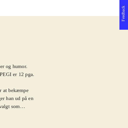
Feedback
ber og humor.
 PEGI er 12 pga.
or at bekæmpe
er han ud på en
 valgt som
gruppe af
tet er strengt