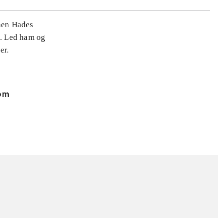
enen Hades
n. Led ham og
er.
 om