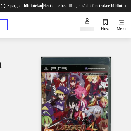
Spørg en bibliotekar
Hent dine bestillinger på dit foretrukne bibliotek
Log ind
Husk
Menu
n