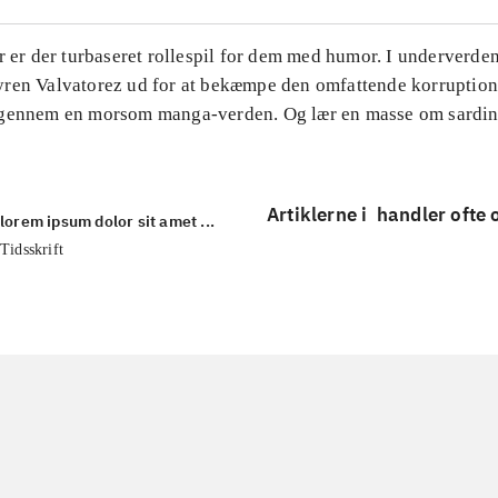
r er der turbaseret rollespil for dem med humor. I underverd
ren Valvatorez ud for at bekæmpe den omfattende korruptio
gennem en morsom manga-verden. Og lær en masse om sardin
Artiklerne i
handler ofte
lorem ipsum dolor sit amet ...
Tidsskrift