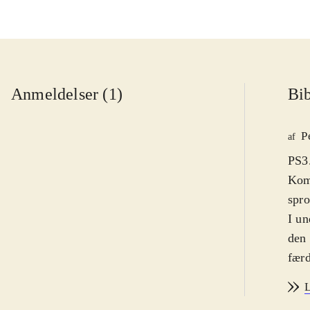
Anmeldelser (1)
Bib
P
af
PS3.
Komp
spro
I un
den
færd
over
L
kara