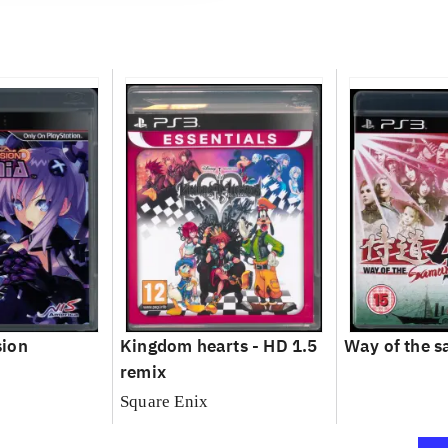
ion
Kingdom hearts - HD 1.5
Way of the s
remix
Square Enix