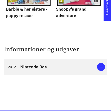
Feedback
Barbie & her sisters -
Snoopy's grand
Im
puppy rescue
adventure
Informationer og udgaver
Nintendo 3ds
2012