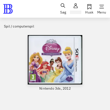
Søg
Log ind
Husk
Menu
Spil / computerspil
Nintendo 3ds, 2012