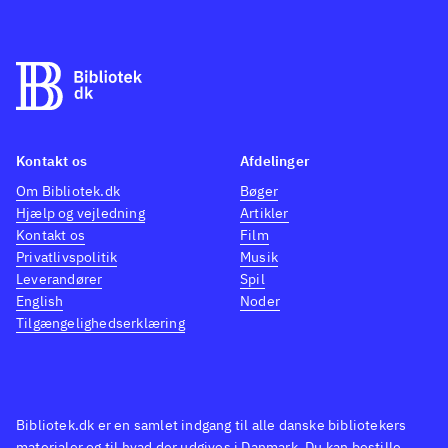
Kontakt os
Afdelinger
Om Bibliotek.dk
Bøger
Hjælp og vejledning
Artikler
Kontakt os
Film
Privatlivspolitik
Musik
Leverandører
Spil
English
Noder
Tilgængelighedserklæring
Bibliotek.dk er en samlet indgang til alle danske bibliotekers
materialer og til hvad der udgives i Danmark. Du kan bestille