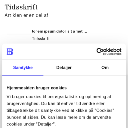
Tidsskrift
Artiklen er en del af
lorem ipsum dolor sit amet ...
Tidsskrift
Artiklerne i
handler ofte om
Samtykke
Detaljer
Om
Hjemmesiden bruger cookies
Artikler med samme emner
Vi bruger cookies til besøgsstatistik og optimering af
brugervenlighed. Du kan til enhver tid ændre eller
Fra
tilbagetrække dit samtykke ved at klikke på ”Cookies” i
bunden af siden. Du kan læse mere om de anvendte
cookies under ”Detaljer”.