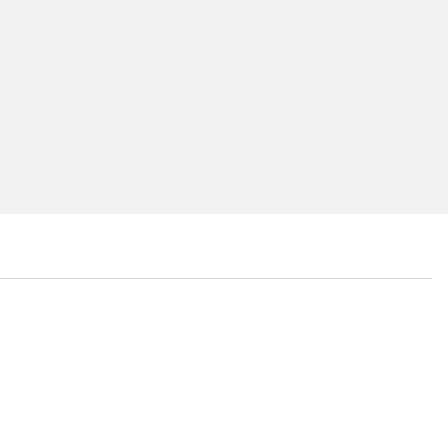
...
...