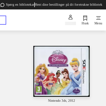
Spørg en bibliotekar
Hent dine bestillinger på dit foretrukne bibliotek
Log ind
Husk
Menu
Nintendo 3ds, 2012