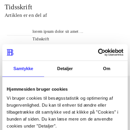
Tidsskrift
Artiklen er en del af
lorem ipsum dolor sit amet ...
Tidsskrift
Artiklerne i
handler ofte om
Samtykke
Detaljer
Om
Hjemmesiden bruger cookies
Artikler med samme emner
Vi bruger cookies til besøgsstatistik og optimering af
brugervenlighed. Du kan til enhver tid ændre eller
Fra
tilbagetrække dit samtykke ved at klikke på ”Cookies” i
bunden af siden. Du kan læse mere om de anvendte
cookies under ”Detaljer”.