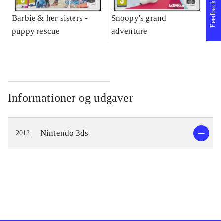
Feedback
Barbie & her sisters -
Snoopy's grand
Im
puppy rescue
adventure
Informationer og udgaver
Nintendo 3ds
2012