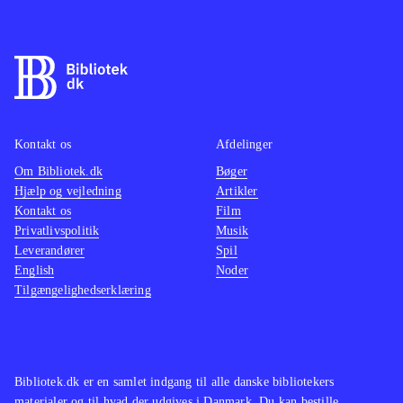
Kontakt os
Afdelinger
Om Bibliotek.dk
Bøger
Hjælp og vejledning
Artikler
Kontakt os
Film
Privatlivspolitik
Musik
Leverandører
Spil
English
Noder
Tilgængelighedserklæring
Bibliotek.dk er en samlet indgang til alle danske bibliotekers
materialer og til hvad der udgives i Danmark. Du kan bestille