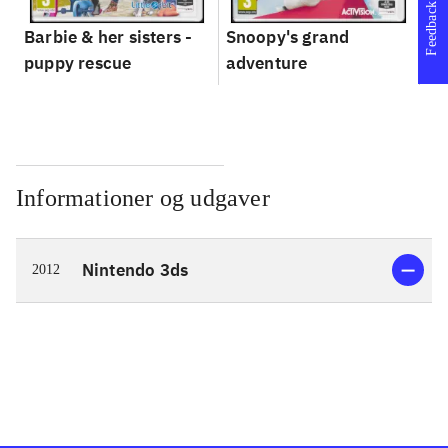
Feedback
Barbie & her sisters -
Snoopy's grand
Im
puppy rescue
adventure
Informationer og udgaver
Nintendo 3ds
2012