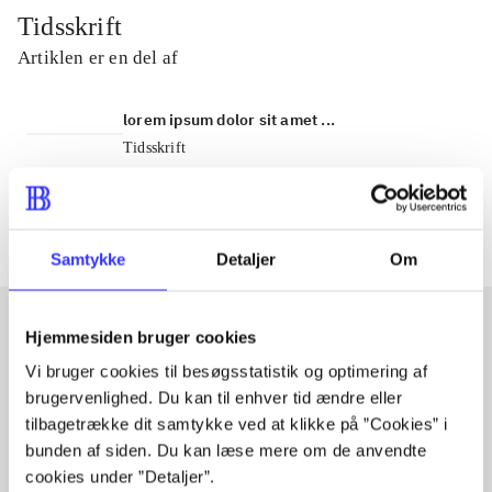
Tidsskrift
Artiklen er en del af
lorem ipsum dolor sit amet ...
Tidsskrift
Artiklerne i
handler ofte om
Samtykke
Detaljer
Om
Hjemmesiden bruger cookies
Artikler med samme emner
Vi bruger cookies til besøgsstatistik og optimering af
brugervenlighed. Du kan til enhver tid ændre eller
Fra
tilbagetrække dit samtykke ved at klikke på ”Cookies” i
bunden af siden. Du kan læse mere om de anvendte
cookies under ”Detaljer”.