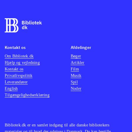
Kontakt os
Afdelinger
Om Bibliotek.dk
Bøger
Hjælp og vejledning
Artikler
Kontakt os
Film
Privatlivspolitik
Musik
Leverandører
Spil
English
Noder
Tilgængelighedserklæring
Bibliotek.dk er en samlet indgang til alle danske bibliotekers
materialer og til hvad der udgives i Danmark. Du kan bestille