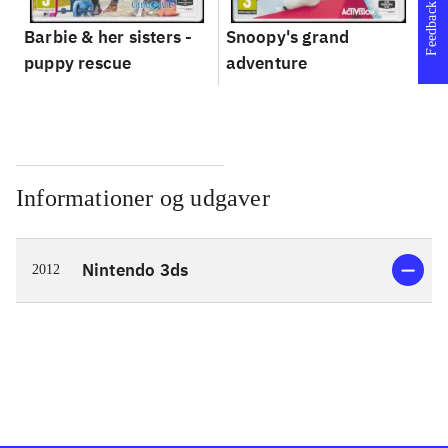
Feedback
Barbie & her sisters -
Snoopy's grand
Im
puppy rescue
adventure
Informationer og udgaver
Nintendo 3ds
2012