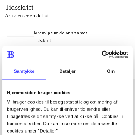
Tidsskrift
Artiklen er en del af
lorem ipsum dolor sit amet ...
Tidsskrift
Artiklerne i
handler ofte om
Samtykke
Detaljer
Om
Hjemmesiden bruger cookies
Artikler med samme emner
Vi bruger cookies til besøgsstatistik og optimering af
brugervenlighed. Du kan til enhver tid ændre eller
Fra
tilbagetrække dit samtykke ved at klikke på ”Cookies” i
bunden af siden. Du kan læse mere om de anvendte
cookies under ”Detaljer”.