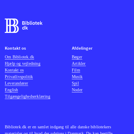
Kontakt os
Afdelinger
Om Bibliotek.dk
Bøger
Hjælp og vejledning
Artikler
Kontakt os
Film
Privatlivspolitik
Musik
Leverandører
Spil
English
Noder
Tilgængelighedserklæring
Bibliotek.dk er en samlet indgang til alle danske bibliotekers
materialer og til hvad der udgives i Danmark. Du kan bestille