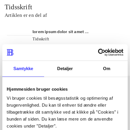
Tidsskrift
Artiklen er en del af
lorem ipsum dolor sit amet ...
Tidsskrift
Artiklerne i
handler ofte om
Samtykke
Detaljer
Om
Hjemmesiden bruger cookies
Artikler med samme emner
Vi bruger cookies til besøgsstatistik og optimering af
brugervenlighed. Du kan til enhver tid ændre eller
Fra
tilbagetrække dit samtykke ved at klikke på ”Cookies” i
bunden af siden. Du kan læse mere om de anvendte
cookies under ”Detaljer”.