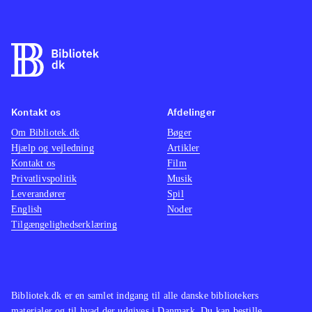
Kontakt os
Afdelinger
Om Bibliotek.dk
Bøger
Hjælp og vejledning
Artikler
Kontakt os
Film
Privatlivspolitik
Musik
Leverandører
Spil
English
Noder
Tilgængelighedserklæring
Bibliotek.dk er en samlet indgang til alle danske bibliotekers
materialer og til hvad der udgives i Danmark. Du kan bestille