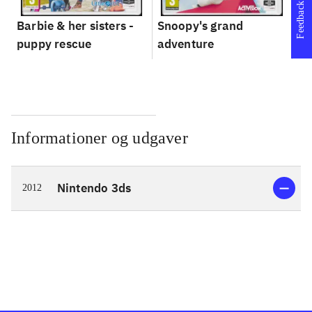
Feedback
Barbie & her sisters -
Snoopy's grand
Im
puppy rescue
adventure
Informationer og udgaver
Nintendo 3ds
2012