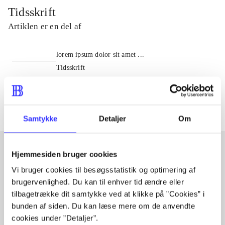
Tidsskrift
Artiklen er en del af
lorem ipsum dolor sit amet ...
Tidsskrift
Artiklerne i
handler ofte om
Samtykke
Detaljer
Om
Hjemmesiden bruger cookies
Artikler med samme emner
Vi bruger cookies til besøgsstatistik og optimering af
brugervenlighed. Du kan til enhver tid ændre eller
Fra
tilbagetrække dit samtykke ved at klikke på ”Cookies” i
bunden af siden. Du kan læse mere om de anvendte
cookies under ”Detaljer”.