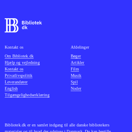
Kontakt os
Afdelinger
Om Bibliotek.dk
Bøger
Hjælp og vejledning
Artikler
Kontakt os
Film
Privatlivspolitik
Musik
Leverandører
Spil
English
Noder
Tilgængelighedserklæring
Bibliotek.dk er en samlet indgang til alle danske bibliotekers
materialer og til hvad der udgives i Danmark. Du kan bestille