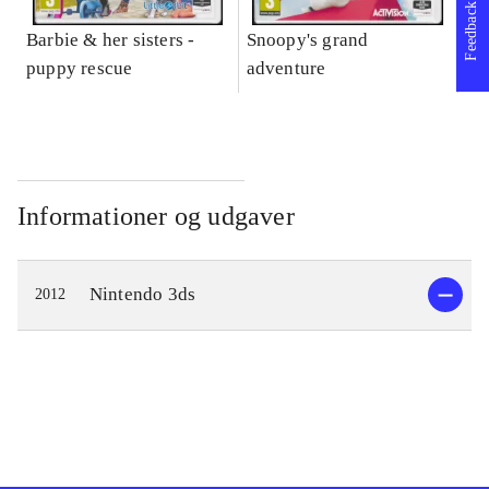
Feedback
Barbie & her sisters -
Snoopy's grand
Im
puppy rescue
adventure
Informationer og udgaver
Nintendo 3ds
2012