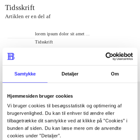
Tidsskrift
Artiklen er en del af
lorem ipsum dolor sit amet ...
Tidsskrift
Artiklerne i
handler ofte om
Samtykke
Detaljer
Om
Hjemmesiden bruger cookies
Artikler med samme emner
Vi bruger cookies til besøgsstatistik og optimering af
brugervenlighed. Du kan til enhver tid ændre eller
Fra
tilbagetrække dit samtykke ved at klikke på ”Cookies” i
bunden af siden. Du kan læse mere om de anvendte
cookies under ”Detaljer”.