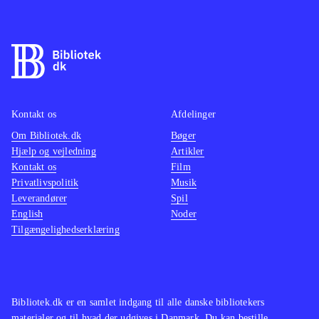
Kontakt os
Afdelinger
Om Bibliotek.dk
Bøger
Hjælp og vejledning
Artikler
Kontakt os
Film
Privatlivspolitik
Musik
Leverandører
Spil
English
Noder
Tilgængelighedserklæring
Bibliotek.dk er en samlet indgang til alle danske bibliotekers
materialer og til hvad der udgives i Danmark. Du kan bestille