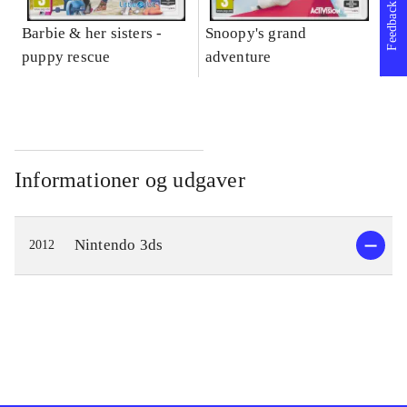
Feedback
Barbie & her sisters -
Snoopy's grand
Im
puppy rescue
adventure
Informationer og udgaver
Nintendo 3ds
2012