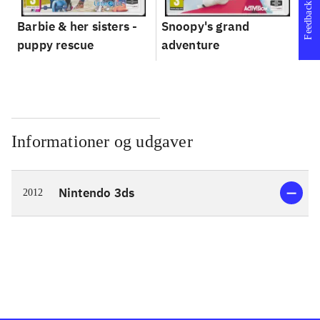
Feedback
Barbie & her sisters -
Snoopy's grand
Im
puppy rescue
adventure
Informationer og udgaver
Nintendo 3ds
2012