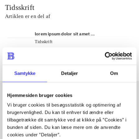
Tidsskrift
Artiklen er en del af
lorem ipsum dolor sit amet ...
Tidsskrift
Artiklerne i
handler ofte om
Samtykke
Detaljer
Om
Hjemmesiden bruger cookies
Artikler med samme emner
Vi bruger cookies til besøgsstatistik og optimering af
brugervenlighed. Du kan til enhver tid ændre eller
Fra
tilbagetrække dit samtykke ved at klikke på ”Cookies” i
bunden af siden. Du kan læse mere om de anvendte
cookies under ”Detaljer”.