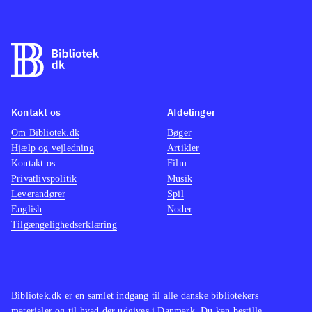
Kontakt os
Afdelinger
Om Bibliotek.dk
Bøger
Hjælp og vejledning
Artikler
Kontakt os
Film
Privatlivspolitik
Musik
Leverandører
Spil
English
Noder
Tilgængelighedserklæring
Bibliotek.dk er en samlet indgang til alle danske bibliotekers
materialer og til hvad der udgives i Danmark. Du kan bestille