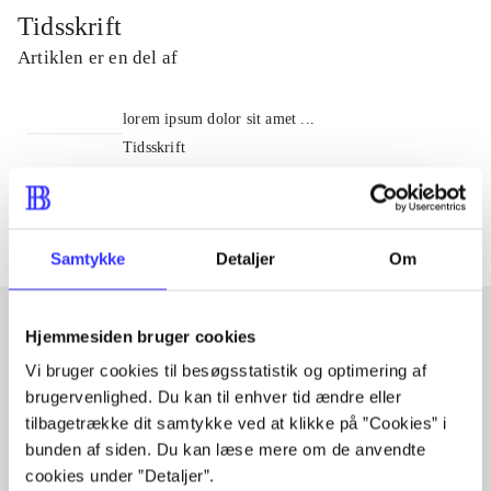
Tidsskrift
Artiklen er en del af
lorem ipsum dolor sit amet ...
Tidsskrift
Artiklerne i
handler ofte om
Samtykke
Detaljer
Om
Hjemmesiden bruger cookies
Artikler med samme emner
Vi bruger cookies til besøgsstatistik og optimering af
brugervenlighed. Du kan til enhver tid ændre eller
Fra
tilbagetrække dit samtykke ved at klikke på ”Cookies” i
bunden af siden. Du kan læse mere om de anvendte
cookies under ”Detaljer”.