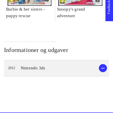
Feedback
Barbie & her sisters -
Snoopy's grand
Im
puppy rescue
adventure
Informationer og udgaver
Nintendo 3ds
2012