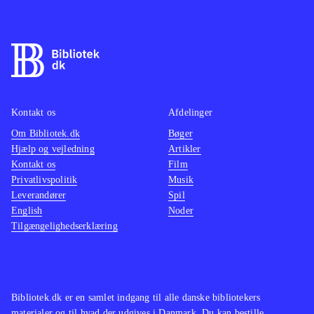
Kontakt os
Afdelinger
Om Bibliotek.dk
Bøger
Hjælp og vejledning
Artikler
Kontakt os
Film
Privatlivspolitik
Musik
Leverandører
Spil
English
Noder
Tilgængelighedserklæring
Bibliotek.dk er en samlet indgang til alle danske bibliotekers
materialer og til hvad der udgives i Danmark. Du kan bestille