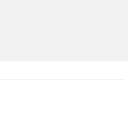
...
...