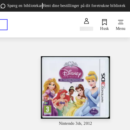
Spørg en bibliotekar
Hent dine bestillinger på dit foretrukne bibliotek
Log ind
Husk
Menu
Nintendo 3ds, 2012