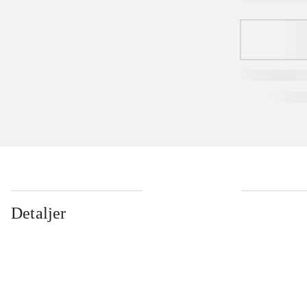
Detaljer
...
...
...
...