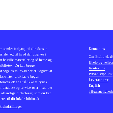
en samlet indgang til alle danske
Kontakt os
erialer og til hvad der udgives i
Om Bibliotek.d
 bestille materialer og så hente og
Hjælp og vejled
 bibliotek. Du kan bruge
Kontakt os
 at søge frem, hvad der er udgivet af
Privatlivspolitik
sskrifter, artikler, e-bøger,
Leverandører
bliotek.dk er altså ikke et fysisk
English
n database og service over hvad der
Tilgængeligheds
 offentlige biblioteker, som du kan
eret til dit lokale bibliotek.
ieindstillinger